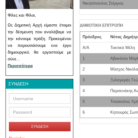
Νικητόπουλος Στέργιος
Φίλες και Φίλοι,
Ως Δημοτική Αρχή είμαστε έτοιμοι
ΔΗΜΟΤΙΚΗ ΕΠΙΤΡΟΠΗ
την δέσμευση που αναλάβαμε να
Πρόεδρος
Νότας Δημήτρ
την κάνουμε πράξη. Προκειμένου
να παρουσιάσουμε ενα έργο
Α/Α
Τακτικά Μέλη
δημιουργικό, θα εργαστούμε με
1
Αβοκάτου Μάρ
σύνε...
Περισσότερα
2
Μόσχος Νικόλ
3
Ξυλαγκράς Γεώ
ΣΎΝΔΕΣΗ
4
Παρσενάκης Αν
Username
Password
5
Τσούκαλος Χρή
6
Κηπουρός Σωτ
ΣΥΝΔΕΣΗ