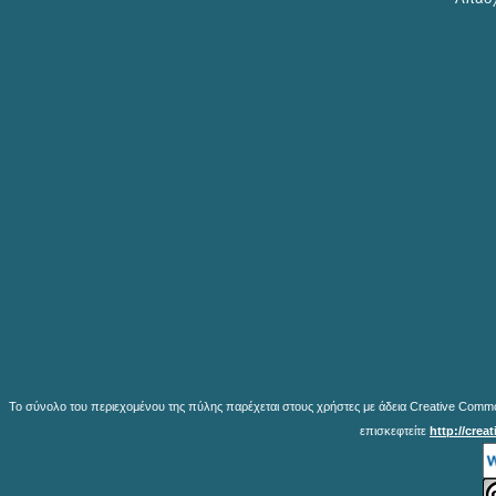
Το σύνολο του περιεχομένου της πύλης παρέχεται στους χρήστες με άδεια Creative Common
επισκεφτείτε
http://crea