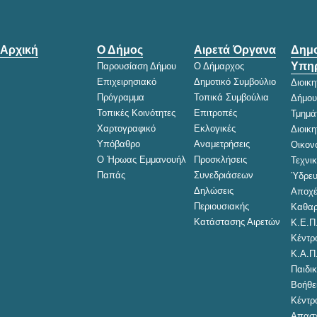
Αρχική
Ο Δήμος
Αιρετά Όργανα
Δημο
Υπηρ
Παρουσίαση Δήμου
Ο Δήμαρχος
Επιχειρησιακό
Δημοτικό Συμβούλιο
Διοικ
Πρόγραμμα
Τοπικά Συμβούλια
Δήμου
Τοπικές Κοινότητες
Επιτροπές
Τμημά
Χαρτογραφικό
Εκλογικές
Διοικ
Υπόβαθρο
Αναμετρήσεις
Οικον
Ο Ήρωας Εμμανουήλ
Προσκλήσεις
Τεχνι
Παπάς
Συνεδριάσεων
Ύδρευ
Δηλώσεις
Αποχέ
Περιουσιακής
Καθαρ
Κατάστασης Αιρετών
Κ.Ε.Π
Κέντρ
Κ.Α.Π
Παιδικ
Βοήθει
Κέντρ
Απασχ