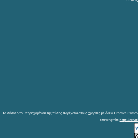
Το σύνολο του περιεχομένου της πύλης παρέχεται στους χρήστες με άδεια Creative Common
επισκεφτείτε
http://crea