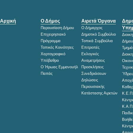
Αρχική
Ο Δήμος
Αιρετά Όργανα
Δημο
Υπηρ
Παρουσίαση Δήμου
Ο Δήμαρχος
Επιχειρησιακό
Δημοτικό Συμβούλιο
Διοικ
Πρόγραμμα
Τοπικά Συμβούλια
Δήμου
Τοπικές Κοινότητες
Επιτροπές
Τμημά
Χαρτογραφικό
Εκλογικές
Διοικ
Υπόβαθρο
Αναμετρήσεις
Οικον
Ο Ήρωας Εμμανουήλ
Προσκλήσεις
Τεχνι
Παπάς
Συνεδριάσεων
Ύδρευ
Δηλώσεις
Αποχέ
Περιουσιακής
Καθαρ
Κατάστασης Αιρετών
Κ.Ε.Π
Κέντρ
Κ.Α.Π
Παιδικ
Βοήθει
Κέντρ
Απασχ