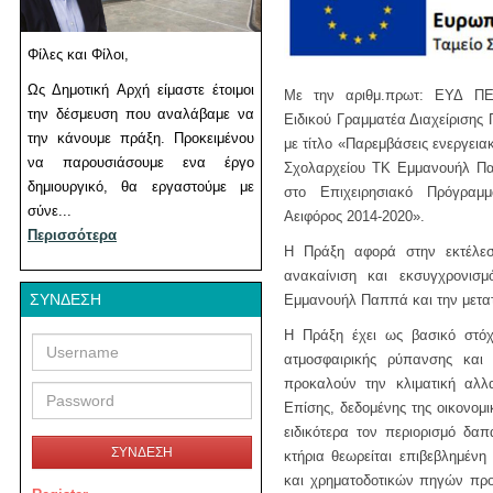
Φίλες και Φίλοι,
Ως Δημοτική Αρχή είμαστε έτοιμοι
Με την αριθμ.πρωτ: ΕΥΔ Π
την δέσμευση που αναλάβαμε να
Ειδικού Γραμματέα Διαχείριση
την κάνουμε πράξη. Προκειμένου
με τίτλο «Παρεμβάσεις ενεργεια
να παρουσιάσουμε ενα έργο
Σχολαρχείου ΤΚ Εμμανουήλ Πα
δημιουργικό, θα εργαστούμε με
στο Επιχειρησιακό Πρόγραμ
σύνε...
Αειφόρος 2014-2020».
Περισσότερα
Η Πράξη αφορά στην εκτέλεσ
ανακαίνιση και εκσυγχρονισμ
ΣΎΝΔΕΣΗ
Εμμανουήλ Παππά και την μετατ
Η Πράξη έχει ως βασικό στόχο
Username
Password
ατμοσφαιρικής ρύπανσης κα
προκαλούν την κλιματική αλλ
Επίσης, δεδομένης της οικονομι
ειδικότερα τον περιορισμό δα
ΣΥΝΔΕΣΗ
κτήρια θεωρείται επιβεβλημέν
και χρηματοδοτικών πηγών προ