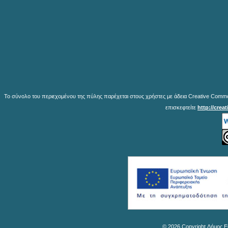
Το σύνολο του περιεχομένου της πύλης παρέχεται στους χρήστες με άδεια Creative Common
επισκεφτείτε
http://crea
© 2026 Copyright Δήμος