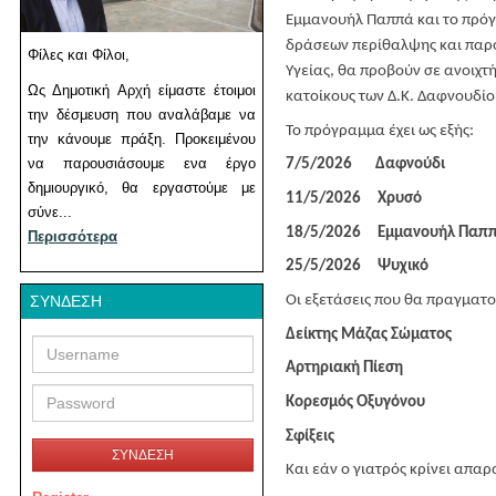
Εμμανουήλ Παππά και το πρόγρ
δράσεων περίθαλψης και παρο
Φίλες και Φίλοι,
Υγείας, θα προβούν σε ανοιχτ
Ως Δημοτική Αρχή είμαστε έτοιμοι
κατοίκους των Δ.Κ. Δαφνουδί
την δέσμευση που αναλάβαμε να
Το πρόγραμμα έχει ως εξής:
την κάνουμε πράξη. Προκειμένου
να παρουσιάσουμε ενα έργο
7/5/2026 Δαφνούδι
δημιουργικό, θα εργαστούμε με
11/5/2026 Χρυσό
σύνε...
18/5/2026 Εμμανουήλ Παπ
Περισσότερα
25/5/2026 Ψυχικό
ΣΎΝΔΕΣΗ
Οι εξετάσεις που θα πραγματοπ
Δείκτης Μάζας Σώματος
Username
Password
Αρτηριακή Πίεση
Κορεσμός Οξυγόνου
Σφίξεις
ΣΥΝΔΕΣΗ
Και εάν ο γιατρός κρίνει απαρ