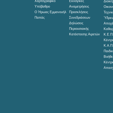
Χαρτογραφικό
Εκλογικές
Διοικ
Υπόβαθρο
Αναμετρήσεις
Οικον
Ο Ήρωας Εμμανουήλ
Προσκλήσεις
Τεχνι
Παπάς
Συνεδριάσεων
Ύδρευ
Δηλώσεις
Αποχέ
Περιουσιακής
Καθαρ
Κατάστασης Αιρετών
Κ.Ε.Π
Κέντρ
Κ.Α.Π
Παιδικ
Βοήθει
Κέντρ
Απασχ