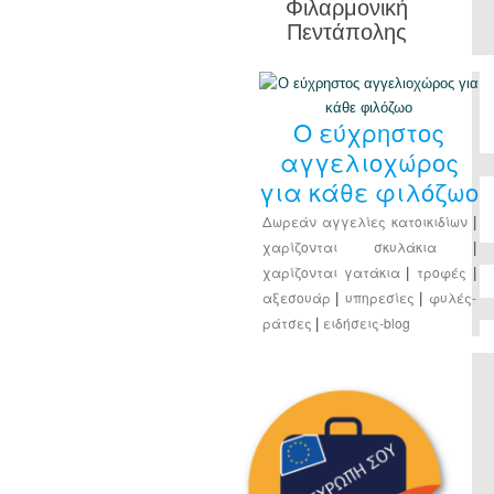
Φιλαρμονική
Πεντάπολης
Ο εύχρηστος
αγγελιοχώρος
για κάθε φιλόζωο
Δωρεάν αγγελίες κατοικιδίων
|
χαρίζονται σκυλάκια
|
χαρίζονται γατάκια
τροφές
|
|
αξεσουάρ
υπηρεσίες
φυλές-
|
|
ράτσες
ειδήσεις-blog
|