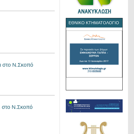
ΕΘΝΙΚΌ ΚΤΗΜΑΤΟΛΌΓΙΟ
ι στο Ν.Σκοπό
ι στο Ν.Σκοπό