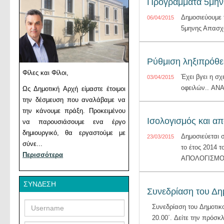
Προγράμματα 5μη
Δημοσιεύουμε
06/04/2015
5μηνης Απασχ
Ρύθμιση ληξιπρόθ
Φίλες και Φίλοι,
Έχει βγει η σ
03/04/2015
οφειλών.. ΑΝ
Ως Δημοτική Αρχή είμαστε έτοιμοι
την δέσμευση που αναλάβαμε να
την κάνουμε πράξη. Προκειμένου
Ισολογισμός και α
να παρουσιάσουμε ενα έργο
δημιουργικό, θα εργαστούμε με
Δημοσιεύεται 
23/03/2015
σύνε...
το έτος 2014 
Περισσότερα
ΑΠΟΛΟΓΙΣΜΟ
ΣΎΝΔΕΣΗ
Συνεδρίαση του Δη
Username
Password
Συνεδρίαση του Δημοτικ
20.00΄. Δείτε την πρόσκ