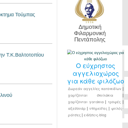
ρόκτημα Τούμπας
Δημοτική
Φιλαρμονική
Πεντάπολης
ην Τ.Κ.Βαλτοτοπίου
Ο εύχρηστος
αγγελιοχώρος
για κάθε φιλόζωο
Δωρεάν αγγελίες κατοικιδίων
|
λινού
χαρίζονται σκυλάκια
|
χαρίζονται γατάκια
τροφές
|
|
αξεσουάρ
υπηρεσίες
φυλές-
|
|
ράτσες
ειδήσεις-blog
|