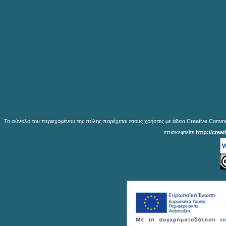
Το σύνολο του περιεχομένου της πύλης παρέχεται στους χρήστες με άδεια Creative Common
επισκεφτείτε
http://crea