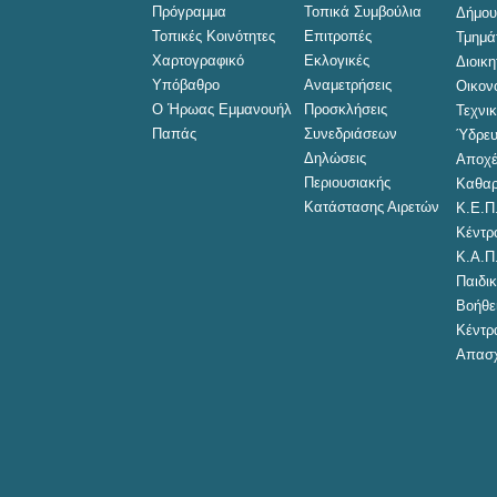
Πρόγραμμα
Τοπικά Συμβούλια
Δήμου
Τοπικές Κοινότητες
Επιτροπές
Τμημά
Χαρτογραφικό
Εκλογικές
Διοικ
Υπόβαθρο
Αναμετρήσεις
Οικον
Ο Ήρωας Εμμανουήλ
Προσκλήσεις
Τεχνι
Παπάς
Συνεδριάσεων
Ύδρευ
Δηλώσεις
Αποχέ
Περιουσιακής
Καθαρ
Κατάστασης Αιρετών
Κ.Ε.Π
Κέντρ
Κ.Α.Π
Παιδικ
Βοήθει
Κέντρ
Απασχ