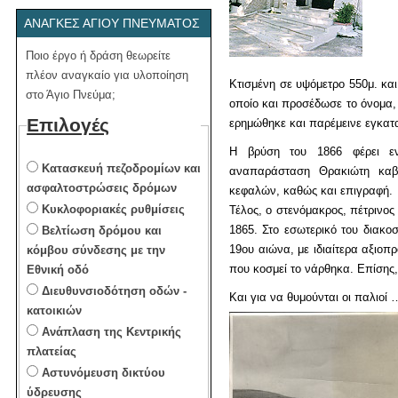
ΑΝΆΓΚΕΣ ΑΓΊΟΥ ΠΝΕΎΜΑΤΟΣ
Ποιο έργο ή δράση θεωρείτε
πλέον αναγκαίο για υλοποίηση
Κτισμένη σε υψόμετρο 550μ. και
στο Άγιο Πνεύμα;
οποίο και προσέδωσε το όνομα, 
Επιλογές
ερημώθηκε και παρέμεινε εγκατα
Η βρύση του 1866 φέρει ε
Κατασκευή πεζοδρομίων και
αναπαράσταση Θρακιώτη καβα
ασφαλτοστρώσεις δρόμων
κεφαλών, καθώς και επιγραφή.
Κυκλοφοριακές ρυθμίσεις
Τέλος, ο στενόμακρος, πέτρινος
1865. Στο εσωτερικό του διακοσ
Βελτίωση δρόμου και
19ου αιώνα, με ιδιαίτερα αξιοπ
κόμβου σύνδεσης με την
που κοσμεί το νάρθηκα. Επίσης
Εθνική οδό
Διευθυνσιοδότηση οδών -
Και για να θυμούνται οι παλιοί
κατοικιών
Ανάπλαση της Κεντρικής
πλατείας
Αστυνόμευση δικτύου
ύδρευσης