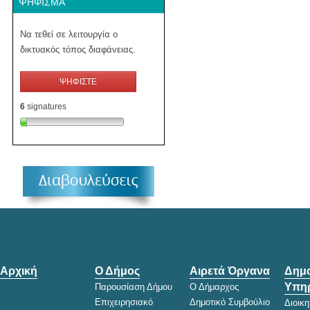
ΨΉΦΙΣΜΑ
Να τεθεί σε λειτουργία ο
δικτυακός τόπος διαφάνειας.
ΨΗΦΙΣΤΕ
6
signatures
Αρχική
Ο Δήμος
Αιρετά Όργανα
Δημο
Υπηρ
Παρουσίαση Δήμου
Ο Δήμαρχος
Επιχειρησιακό
Δημοτικό Συμβούλιο
Διοικ