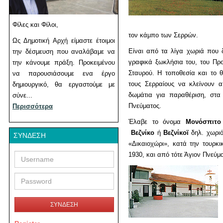
Φίλες και Φίλοι,
τον κάμπο των Σερρών.
Ως Δημοτική Αρχή είμαστε έτοιμοι
Είναι από τα λίγα χωριά που 
την δέσμευση που αναλάβαμε να
γραφικά ξωκλήσια του, του Προ
την κάνουμε πράξη. Προκειμένου
Σταυρού. Η τοποθεσία και το 
να παρουσιάσουμε ενα έργο
τους Σερραίους να κλείνουν 
δημιουργικό, θα εργαστούμε με
δωμάτια για παραθέριση, στα
σύνε...
Πνεύματος.
Περισσότερα
Έλαβε το όνομα
Μονόσπιτο
Βεζνίκο
ή
Βεζνίκοϊ
δηλ. χωρι
ΣΎΝΔΕΣΗ
«Δικαιοχώρι», κατά την τουρκ
Username
Password
1930, και από τότε Άγιον Πνεύ
ΣΥΝΔΕΣΗ