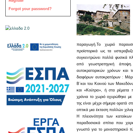
Register
Forgot your password?
παραγωγή.Το χωριό παρουσ
προϊστορικά ως τα υστεροβυζ
συγκεντρώνει πολλά φυσικά πλ
από γεωστρατηγική άποψη
αυτοκρατορικών χρόνων και τ
διαφόρων αυτοκρατόρων : Μάρκ
Β΄και του Κοινού των Μακεδόν
και «Κούτρα», ή στα ρέματα 
χρόνια το χωριό οχυρώθηκε με 
της είναι μέχρι σήμερα ορατά σ
οπτικά μια έκταση πολλών χιλι
Η πλειονότητα των κατοίκων
παραδοσιακά σπίτια που χαρακ
γνωστό για το μοναστηριακό πλ