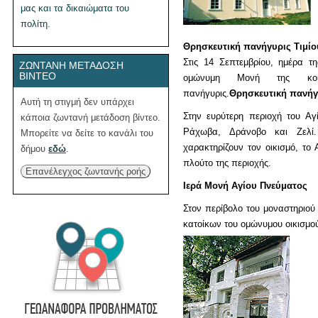
μας και τα δικαιώματα του
πολίτη.
Θρησκευτική πανήγυρις Τιμί
Στις 14 Σεπτεμβρίου, ημέρα τ
ΖΩΝΤΑΝΉ ΜΕΤΆΔΟΣΗ
ΒΊΝΤΕΟ
ομώνυμη Μονή της κοινό
πανήγυρις.
Θρησκευτική πανήγ
Αυτή τη στιγμή δεν υπάρχει
Στην ευρύτερη περιοχή του Αγ
κάποια ζωντανή μετάδοση βίντεο.
Ράχωβα, Δράνοβο και Ζελί
Μπορείτε να δείτε το κανάλι του
χαρακτηρίζουν τον οικισμό, το
δήμου
εδώ
.
πλούτο της περιοχής.
Επανέλεγχος ζωντανής ροής
Ιερά Μονή Αγίου Πνεύματος
Στον περίβολο του μοναστηριού
κατοίκων του ομώνυμου οικισμού 