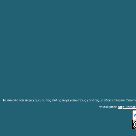
Το σύνολο του περιεχομένου της πύλης παρέχεται στους χρήστες με άδεια Creative Common
επισκεφτείτε
http://crea