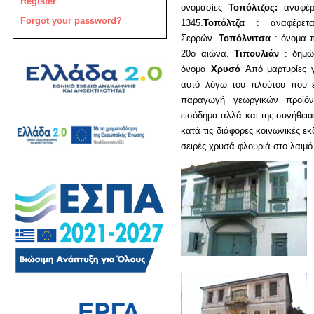
Register
ονομασίες
Τοπόλτζος:
αναφέρ
Forgot your password?
1345.
Τοπόλτζα
: αναφέρετα
Σερρών.
Τοπόλνιτσα
: όνομα π
20ο αιώνα.
Τιπουλιάν
: δημώδ
όνομα
Χρυσό
Από μαρτυρίες γ
αυτό λόγω του πλούτου που εί
παραγωγή γεωργικών προϊόντ
εισόδημα αλλά και της συνήθεια
κατά τις διάφορες κοινωνικές ε
σειρές χρυσά φλουριά στο λαιμό