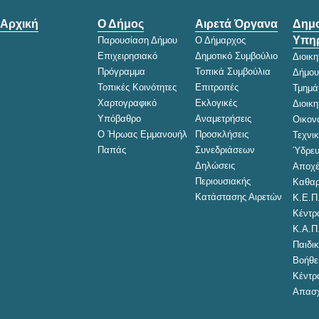
Αρχική
Ο Δήμος
Αιρετά Όργανα
Δημο
Υπηρ
Παρουσίαση Δήμου
Ο Δήμαρχος
Επιχειρησιακό
Δημοτικό Συμβούλιο
Διοικ
Πρόγραμμα
Τοπικά Συμβούλια
Δήμου
Τοπικές Κοινότητες
Επιτροπές
Τμημά
Χαρτογραφικό
Εκλογικές
Διοικ
Υπόβαθρο
Αναμετρήσεις
Οικον
Ο Ήρωας Εμμανουήλ
Προσκλήσεις
Τεχνι
Παπάς
Συνεδριάσεων
Ύδρευ
Δηλώσεις
Αποχέ
Περιουσιακής
Καθαρ
Κατάστασης Αιρετών
Κ.Ε.Π
Κέντρ
Κ.Α.Π
Παιδικ
Βοήθει
Κέντρ
Απασχ