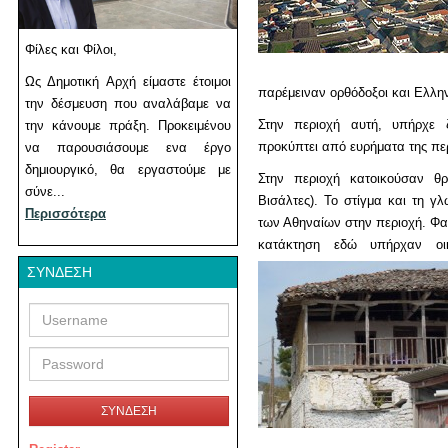
Φίλες και Φίλοι,
Ως Δημοτική Αρχή είμαστε έτοιμοι
παρέμειναν ορθόδοξοι και Ελλη
την δέσμευση που αναλάβαμε να
Στην περιοχή αυτή, υπήρχε 
την κάνουμε πράξη. Προκειμένου
προκύπτει από ευρήματα της πε
να παρουσιάσουμε ενα έργο
δημιουργικό, θα εργαστούμε με
Στην περιοχή κατοικούσαν θρ
σύνε...
Βισάλτες). Το στίγμα και τη γ
Περισσότερα
των Αθηναίων στην περιοχή. Φαί
κατάκτηση εδώ υπήρχαν οικ
ΣΎΝΔΕΣΗ
Username
Password
ΣΥΝΔΕΣΗ