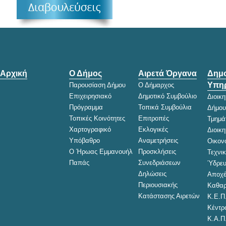
Αρχική
Ο Δήμος
Αιρετά Όργανα
Δημο
Υπηρ
Παρουσίαση Δήμου
Ο Δήμαρχος
Επιχειρησιακό
Δημοτικό Συμβούλιο
Διοικ
Πρόγραμμα
Τοπικά Συμβούλια
Δήμου
Τοπικές Κοινότητες
Επιτροπές
Τμημά
Χαρτογραφικό
Εκλογικές
Διοικ
Υπόβαθρο
Αναμετρήσεις
Οικον
Ο Ήρωας Εμμανουήλ
Προσκλήσεις
Τεχνι
Παπάς
Συνεδριάσεων
Ύδρευ
Δηλώσεις
Αποχέ
Περιουσιακής
Καθαρ
Κατάστασης Αιρετών
Κ.Ε.Π
Κέντρ
Κ.Α.Π