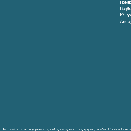
Παιδικ
Βοήθει
Κέντρ
Απασχ
Το σύνολο του περιεχομένου της πύλης παρέχεται στους χρήστες με άδεια Creative Common