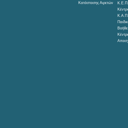
Κατάστασης Αιρετών
Κ.Ε.Π
Κέντρ
Κ.Α.Π
Παιδικ
Βοήθει
Κέντρ
Απασχ