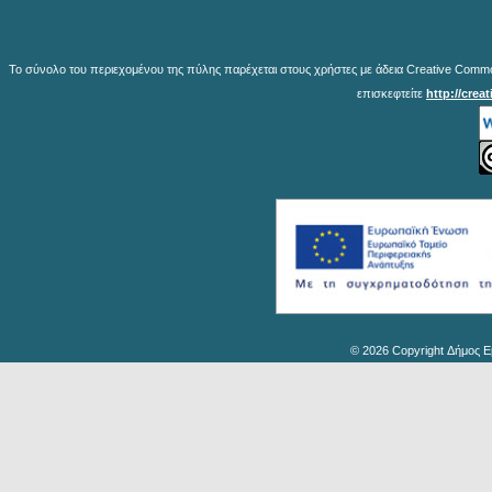
Το σύνολο του περιεχομένου της πύλης παρέχεται στους χρήστες με άδεια Creative Common
επισκεφτείτε
http://crea
© 2026 Copyright Δήμος