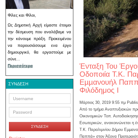
Φίλες και Φίλοι,
Ως Δημοτική Αρχή είμαστε έτοιμοι
την δέσμευση που αναλάβαμε να
την κάνουμε πράξη. Προκειμένου
να παρουσιάσουμε ενα έργο
δημιουργικό, θα εργαστούμε με
σύνε...
Ένταξη Του Έργου
Περισσότερα
Οδοποιία Τ.Κ. Πα
Εµµανουήλ Παππ
ΣΎΝΔΕΣΗ
Φιλόδημος I
Username
Password
Μάρτιος 30, 2019 9:55 πμ
Publi
Από το τμήμα Αναπτυξιακών προ
Οικονομικών Τοπ. Αυτοδιοίκησης
Εσωτερικών, ανακοινώνεται η έν
ΣΥΝΔΕΣΗ
Τ.Κ. Παραλιµνίου ∆ήµου Εµµαν
Παππά» στον Άξονα Προτεραιότη