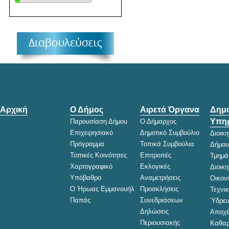
Αρχική
Ο Δήμος
Αιρετά Όργανα
Δημο
Υπηρ
Παρουσίαση Δήμου
Ο Δήμαρχος
Επιχειρησιακό
Δημοτικό Συμβούλιο
Διοικ
Πρόγραμμα
Τοπικά Συμβούλια
Δήμου
Τοπικές Κοινότητες
Επιτροπές
Τμημά
Χαρτογραφικό
Εκλογικές
Διοικ
Υπόβαθρο
Αναμετρήσεις
Οικον
Ο Ήρωας Εμμανουήλ
Προσκλήσεις
Τεχνι
Παπάς
Συνεδριάσεων
Ύδρευ
Δηλώσεις
Αποχέ
Περιουσιακής
Καθαρ