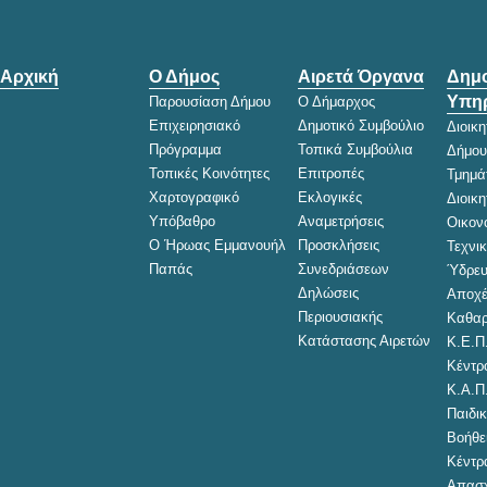
Αρχική
Ο Δήμος
Αιρετά Όργανα
Δημο
Υπηρ
Παρουσίαση Δήμου
Ο Δήμαρχος
Επιχειρησιακό
Δημοτικό Συμβούλιο
Διοικ
Πρόγραμμα
Τοπικά Συμβούλια
Δήμου
Τοπικές Κοινότητες
Επιτροπές
Τμημά
Χαρτογραφικό
Εκλογικές
Διοικ
Υπόβαθρο
Αναμετρήσεις
Οικον
Ο Ήρωας Εμμανουήλ
Προσκλήσεις
Τεχνι
Παπάς
Συνεδριάσεων
Ύδρευ
Δηλώσεις
Αποχέ
Περιουσιακής
Καθαρ
Κατάστασης Αιρετών
Κ.Ε.Π
Κέντρ
Κ.Α.Π
Παιδικ
Βοήθει
Κέντρ
Απασχ