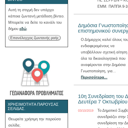
ΠΕ ΣΕΡΡΩΝ – ΚΟ
ΕΜΜ. ΠΑΠΠΑ 9-10
Αυτή τη στιγμή δεν υπάρχει
κάποια ζωντανή μετάδοση βίντεο.
Μπορείτε να δείτε το κανάλι του
Δημόσια Γνωστοποίησ
δήμου
εδώ
.
επιστημονικού συνεργ
Επανέλεγχος ζωντανής ροής
Ο Δήμαρχος καλεί όλους το
ενδιαφερομένους να
υποβάλλουν σχετική αίτηση
όλα τα δικαιολογητικά που
αναφέρονται στην Δημόσια
Γνωστοποίηση, για...
Περισσότερα...
10η Συνεδρίαση του Δ
Δευτέρα 7 Οκτωβρίου 
ΧΡΗΣΙΜΌΤΗΤΑ ΠΑΡΟΎΣΑΣ
ΣΕΛΊΔΑΣ.
Το Δημοτικό Συμβ
03/10/2019
συνεδριάζει στην 
Θεωρείτε χρήσιμη την παρούσα
συνεδρίαση την Δ
σελίδα;