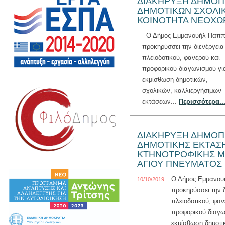
ΔΙΑΚΗΡΥΞΗ ΔΗΜΟΠΡ
ΔΗΜΟΤΙΚΩΝ ΣΧΟΛΙ
ΚΟΙΝΟΤΗΤΑ ΝΕΟΧΩ
Ο Δήμος Εμμανουήλ Παπ
προκηρύσσει την διενέργεια
πλειοδοτικού, φανερού και
προφορικού διαγωνισμού γι
εκμίσθωση δημοτικών,
σχολικών, καλλιεργήσιμων
εκτάσεων...
Περισσότερα..
ΔΙΑΚΗΡΥΞΗ ΔΗΜΟΠΡ
ΔΗΜΟΤΙΚΗΣ ΕΚΤΑΣΗ
ΚΤΗΝΟΤΡΟΦΙΚΗΣ Μ
ΑΓΙΟΥ ΠΝΕΥΜΑΤΟΣ
Ο Δήμος Εμμανο
10/10/2019
προκηρύσσει την δ
πλειοδοτικού, φαν
προφορικού διαγω
εκμίσθωση δημοτι