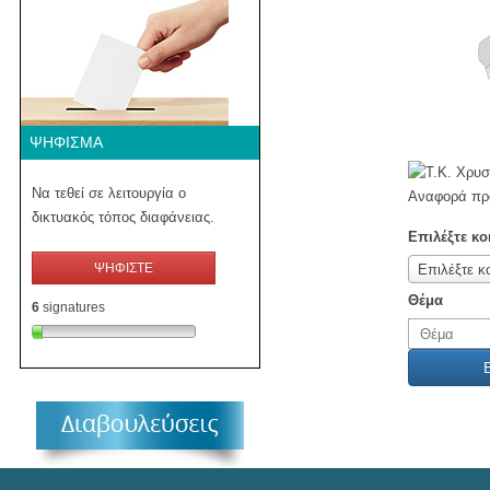
ΨΉΦΙΣΜΑ
Να τεθεί σε λειτουργία ο
Αναφορά προ
δικτυακός τόπος διαφάνειας.
Επιλέξτε κο
ΨΗΦΙΣΤΕ
Επιλέξτε κ
Θέμα
6
signatures