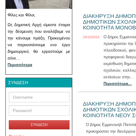
Φίλες και Φίλοι,
ΔΙΑΚΗΡΥΞΗ ΔΗΜΟΠΡ
ΔΗΜΟΤΙΚΩΝ ΣΧΟΛΙ
Ως Δημοτική Αρχή είμαστε έτοιμοι
ΚΟΙΝΟΤΗΤΑ ΜΟΝΟ
την δέσμευση που αναλάβαμε να
Ο Δήμος Εμμανο
24/10/2019
την κάνουμε πράξη. Προκειμένου
προκηρύσσει την δ
να παρουσιάσουμε ενα έργο
πλειοδοτικού, φαν
δημιουργικό, θα εργαστούμε με
προφορικού διαγω
σύνε...
εκμίσθωση δημοτι
Περισσότερα
σχολικών, καλλιε
εκτάσεων στην...
ΣΎΝΔΕΣΗ
Περισσότερα...
Username
Password
ΔΙΑΚΗΡΥΞΗ ΔΗΜΟΠΡ
ΔΗΜΟΤΙΚΩΝ ΣΧΟΛΙ
ΚΟΙΝΟΤΗΤΑ ΝΕΟΥ Σ
Ο Δήμος Εμμανουήλ Παππ
ΣΥΝΔΕΣΗ
προκηρύσσει την διενέργεια