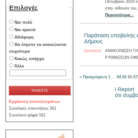
Οκτωβρίου 2019 κ
Επιλογές
στην αίθουσα του.
Περισσότερα...
Ναι πολύ
Ναι αρκετά
Παράταση υποβολής α
Αδιάφορη
Δήμους
Θα έπρεπε να ανανεώνεται
ΑΝΑΚΟΙΝΩΣΗ ΓΙ
02/10/2019
συχνότερα
ΡΥΘΜΙΣΕΩΝ ΟΦ
Κακώς υπάρχει
Άλλο
« Προηγούμενη
1
…
64
65
66
67
i Report
ΨΗΦΙΣΤΕ
ότι συμβα
Εμφάνιση αποτελεσμάτων
Συνολικές απαντήσεις 561
Συνολικοί ψήφοι 561