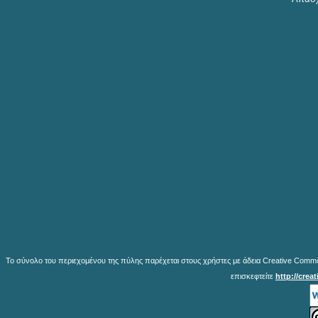
Το σύνολο του περιεχομένου της πύλης παρέχεται στους χρήστες με άδεια Creative Common
επισκεφτείτε
http://crea