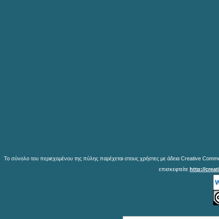
Το σύνολο του περιεχομένου της πύλης παρέχεται στους χρήστες με άδεια Creative Common
επισκεφτείτε
http://crea