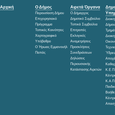
Αρχική
Ο Δήμος
Αιρετά Όργανα
Δημο
Υπηρ
Παρουσίαση Δήμου
Ο Δήμαρχος
Επιχειρησιακό
Δημοτικό Συμβούλιο
Διοικ
Πρόγραμμα
Τοπικά Συμβούλια
Δήμου
Τοπικές Κοινότητες
Επιτροπές
Τμημά
Χαρτογραφικό
Εκλογικές
Διοικ
Υπόβαθρο
Αναμετρήσεις
Οικον
Ο Ήρωας Εμμανουήλ
Προσκλήσεις
Τεχνι
Παπάς
Συνεδριάσεων
Ύδρευ
Δηλώσεις
Αποχέ
Περιουσιακής
Καθαρ
Κατάστασης Αιρετών
Κ.Ε.Π
Κέντρ
Κ.Α.Π
Παιδικ
Βοήθει
Κέντρ
Απασχ