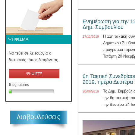
Ενημέρωση για την 1
Δημ. Συμβουλίου
Η 12η τακτική συ
17/11/2019
ΨΉΦΙΣΜΑ
Δημοτικού Συμβου
προγραμματισμένη
Να τεθεί σε λειτουργία ο
Τετάρτη 20 Νοεμβρ
δικτυακός τόπος διαφάνειας.
ΨΗΦΙΣΤΕ
6η Τακτική Συνεδρίασ
2019, ημέρα Δευτέρα 
6
signatures
Το Δημ. Συμβούλιο
20/06/2019
την 6η τακτική το
την Δευτέρα 24 Ιο