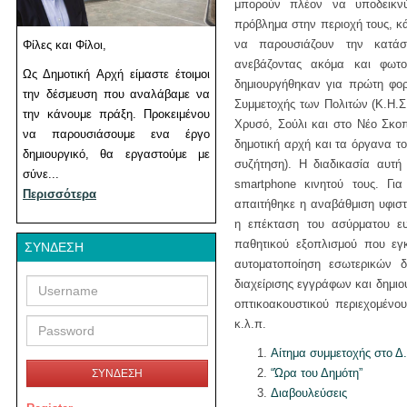
μπορούν πλέον να υποδεικνύ
πρόβλημα στην περιοχή τους, κά
να παρουσιάζουν την κατάσ
Φίλες και Φίλοι,
ανεβάζοντας ακόμα και φωτο
Ως Δημοτική Αρχή είμαστε έτοιμοι
δημιουργήθηκαν για πρώτη φορ
την δέσμευση που αναλάβαμε να
Συμμετοχής των Πολιτών (Κ.Η.Σ
την κάνουμε πράξη. Προκειμένου
Χρυσό, Σούλι και στο Νέο Σκο
να παρουσιάσουμε ενα έργο
δημοτική αρχή και τα όργανα τ
δημιουργικό, θα εργαστούμε με
συζήτηση). Η διαδικασία αυτή
σύνε...
smartphone κινητού τους. Γι
Περισσότερα
απαιτήθηκε η αναβάθμιση υφισ
η επέκταση του ασύρματου ευ
παθητικού εξοπλισμού που εγ
ΣΎΝΔΕΣΗ
αυτοματοποίηση εσωτερικών 
Username
Password
διαχείρισης εγγράφων και δημιο
οπτικοακουστικού περιεχομένο
κ.λ.π.
Αίτημα συμμετοχής στο Δ.
“Ώρα του Δημότη”
ΣΥΝΔΕΣΗ
Διαβουλεύσεις