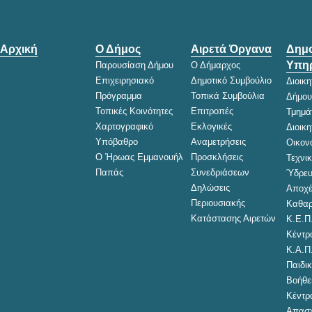
Αρχική
Ο Δήμος
Αιρετά Όργανα
Δημο
Υπηρ
Παρουσίαση Δήμου
Ο Δήμαρχος
Επιχειρησιακό
Δημοτικό Συμβούλιο
Διοικ
Πρόγραμμα
Τοπικά Συμβούλια
Δήμου
Τοπικές Κοινότητες
Επιτροπές
Τμημά
Χαρτογραφικό
Εκλογικές
Διοικ
Υπόβαθρο
Αναμετρήσεις
Οικον
Ο Ήρωας Εμμανουήλ
Προσκλήσεις
Τεχνι
Παπάς
Συνεδριάσεων
Ύδρευ
Δηλώσεις
Αποχέ
Περιουσιακής
Καθαρ
Κατάστασης Αιρετών
Κ.Ε.Π
Κέντρ
Κ.Α.Π
Παιδικ
Βοήθει
Κέντρ
Απασχ