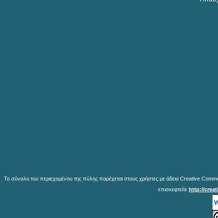
Το σύνολο του περιεχομένου της πύλης παρέχεται στους χρήστες με άδεια Creative Common
επισκεφτείτε
http://crea