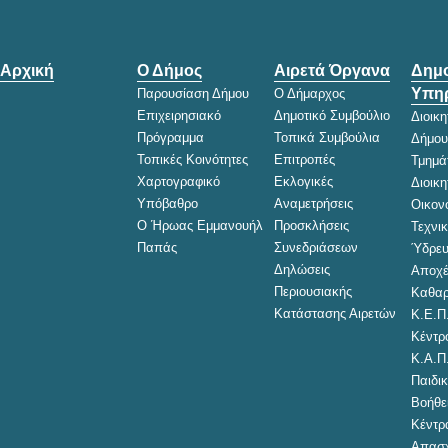
Αρχική
Ο Δήμος
Αιρετά Όργανα
Δημο
Υπηρ
Παρουσίαση Δήμου
Ο Δήμαρχος
Επιχειρησιακό
Δημοτικό Συμβούλιο
Διοικ
Πρόγραμμα
Τοπικά Συμβούλια
Δήμου
Τοπικές Κοινότητες
Επιτροπές
Τμημά
Χαρτογραφικό
Εκλογικές
Διοικ
Υπόβαθρο
Αναμετρήσεις
Οικον
Ο Ήρωας Εμμανουήλ
Προσκλήσεις
Τεχνι
Παπάς
Συνεδριάσεων
Ύδρευ
Δηλώσεις
Αποχέ
Περιουσιακής
Καθαρ
Κατάστασης Αιρετών
Κ.Ε.Π
Κέντρ
Κ.Α.Π
Παιδικ
Βοήθει
Κέντρ
Απασχ