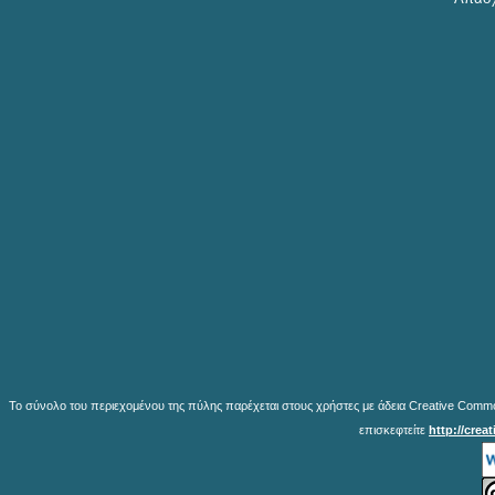
Το σύνολο του περιεχομένου της πύλης παρέχεται στους χρήστες με άδεια Creative Common
επισκεφτείτε
http://crea