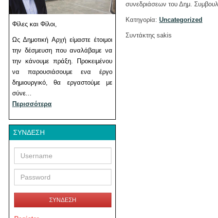
συνεδριάσεων του Δημ. Συμβου
Κατηγορία:
Uncategorized
Φίλες και Φίλοι,
Συντάκτης sakis
Ως Δημοτική Αρχή είμαστε έτοιμοι
την δέσμευση που αναλάβαμε να
την κάνουμε πράξη. Προκειμένου
να παρουσιάσουμε ενα έργο
δημιουργικό, θα εργαστούμε με
σύνε...
Περισσότερα
ΣΎΝΔΕΣΗ
Username
Password
ΣΥΝΔΕΣΗ