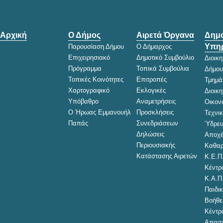
Αρχική
Ο Δήμος
Αιρετά Όργανα
Δημο
Υπηρ
Παρουσίαση Δήμου
Ο Δήμαρχος
Επιχειρησιακό
Δημοτικό Συμβούλιο
Διοικ
Πρόγραμμα
Τοπικά Συμβούλια
Δήμου
Τοπικές Κοινότητες
Επιτροπές
Τμημά
Χαρτογραφικό
Εκλογικές
Διοικ
Υπόβαθρο
Αναμετρήσεις
Οικον
Ο Ήρωας Εμμανουήλ
Προσκλήσεις
Τεχνι
Παπάς
Συνεδριάσεων
Ύδρευ
Δηλώσεις
Αποχέ
Περιουσιακής
Καθαρ
Κατάστασης Αιρετών
Κ.Ε.Π
Κέντρ
Κ.Α.Π
Παιδικ
Βοήθει
Κέντρ
Απασχ