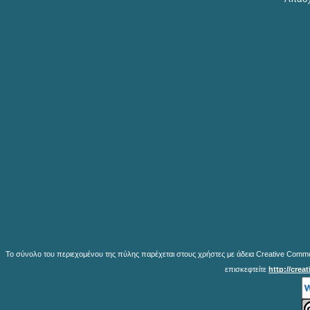
Το σύνολο του περιεχομένου της πύλης παρέχεται στους χρήστες με άδεια Creative Common
επισκεφτείτε
http://crea