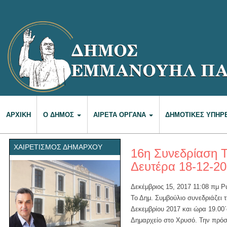
ΑΡΧΙΚΉ
Ο ΔΉΜΟΣ
ΑΙΡΕΤΆ ΌΡΓΑΝΑ
ΔΗΜΟΤΙΚΈΣ ΥΠΗΡ
ΧΑΙΡΕΤΙΣΜΌΣ ΔΗΜΆΡΧΟΥ
16η Συνεδρίαση Τ
Δευτέρα 18-12-20
Δεκέμβριος 15, 2017 11:08 πμ
P
Το Δημ. Συμβούλιο συνεδριάζει 
Δεκεμβρίου 2017 και ώρα 19.00΄
Δημαρχείο στο Χρυσό. Την πρόσκ