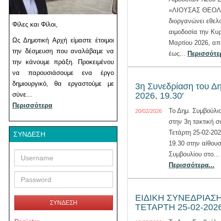
«ΛΙΟΥΣΑΣ ΘΕΟ
διοργανώνει εθελ
Φίλες και Φίλοι,
αιμοδοσία την Κυ
Ως Δημοτική Αρχή είμαστε έτοιμοι
Μαρτίου 2026, από
την δέσμευση που αναλάβαμε να
έως...
Περισσότερ
την κάνουμε πράξη. Προκειμένου
να παρουσιάσουμε ενα έργο
δημιουργικό, θα εργαστούμε με
3η Συνεδρίαση του Δη
σύνε...
2026, 19.30′
Περισσότερα
Το Δημ. Συμβούλιο
20/02/2026
στην 3η τακτική σ
Τετάρτη 25-02-20
ΣΎΝΔΕΣΗ
19.30 στην αίθουσ
Username
Password
Συμβουλίου στο...
Περισσότερα...
ΕΙΔΙΚΗ ΣΥΝΕΔΡΙΑΣΗ
ΣΥΝΔΕΣΗ
ΤΕΤΑΡΤΗ 25-02-202