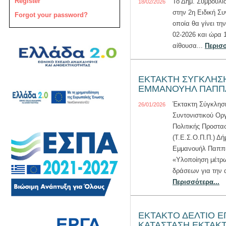
Register
Το Δημ. Συμβούλιο
18/02/2026
στην 2η Ειδική Συ
Forgot your password?
οποία θα γίνει τη
02-2026 και ώρα 
αίθουσα...
Περισσ
ΕΚΤΑΚΤΗ ΣΥΓΚΛΗΣ
ΕΜΜΑΝΟΥΗΛ ΠΑΠΠ
Έκτακτη Σύγκλησ
26/01/2026
Συντονιστικού Ορ
Πολιτικής Προστα
(Τ.Ε.Σ.Ο.Π.Π.) Δή
Εμμανουήλ Παππά
«Υλοποίηση μέτρω
δράσεων για την α
Περισσότερα...
ΕΚΤΑΚΤΟ ΔΕΛΤΙΟ Ε
ΚΑΤΑΣΤΑΣΗ ΕΚΤΑΚΤ