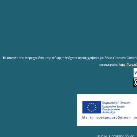
Το σύνολο του περιεχομένου της πύλης παρέχεται στους χρήστες με άδεια Creative Common
επισκεφτείτε
http://crea
© 2026 Copyright Δήμος