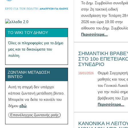
Το Δημ. Συμβούλιο συνεδριά
στην 2η τακτική ειδική
συνεδρίαση την Τετάρτη 28-
2026 και ώρα 19.00 στην
αίθουσα του Δημ. Συμβουλίο
ΤΟ WIKI ΤΟΥ ΔΉΜΟΥ
Περισσότερα...
Όλες οι πληροφορίες για το Δήμο
μας και τα δικαιώματα του
ΣΗΜΑΝΤΙΚΗ ΒΡΑΒΕ
πολίτη.
ΣΤΟ 10ο ΕΠΕΤΕΙΑΚ
ΣΥΝΕΔΡΙΟ
ΖΩΝΤΑΝΉ ΜΕΤΆΔΟΣΗ
Θερμά Συγχαρητή
16/01/2026
ΒΊΝΤΕΟ
μαθητές και τους 
του Γενικού Λυκε
Αυτή τη στιγμή δεν υπάρχει
για την πολύ σημ
κάποια ζωντανή μετάδοση βίντεο.
βράβευση του Σχολ
Μπορείτε να δείτε το κανάλι του
Περισσότερα...
δήμου
εδώ
.
Επανέλεγχος ζωντανής ροής
ΚΑΝΟΝΙΚΑ Η ΛΕΙΤΟ