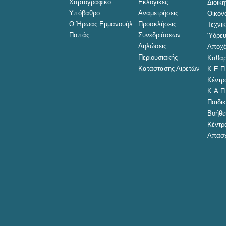
Χαρτογραφικό
Εκλογικές
Διοικ
Υπόβαθρο
Αναμετρήσεις
Οικον
Ο Ήρωας Εμμανουήλ
Προσκλήσεις
Τεχνι
Παπάς
Συνεδριάσεων
Ύδρευ
Δηλώσεις
Αποχέ
Περιουσιακής
Καθαρ
Κατάστασης Αιρετών
Κ.Ε.Π
Κέντρ
Κ.Α.Π
Παιδικ
Βοήθει
Κέντρ
Απασχ