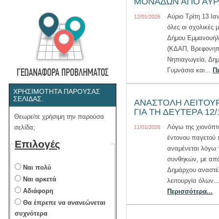
ΜΟΝΑΔΩΝ ΑΠΟ ΑΥΡΙΟ
Αύριο Τρίτη 13 Ια
12/01/2026
όλες οι σχολικές 
Δήμου Εμμανουή
(ΚΔΑΠ, Βρεφονηπι
Νηπιαγωγεία, Δημ
Γυμνάσια και...
Π
ΧΡΗΣΙΜΌΤΗΤΑ ΠΑΡΟΎΣΑΣ
ΣΕΛΊΔΑΣ.
ΑΝΑΣΤΟΛΗ ΛΕΙΤΟΥ
ΓΙΑ ΤΗ ΔΕΥΤΕΡΑ 12/
Θεωρείτε χρήσιμη την παρούσα
Λόγω της χιονόπτ
σελίδα;
11/01/2026
έντονου παγετού
Επιλογές
αναμένεται λόγω 
συνθηκών, με απ
Ναι πολύ
Δημάρχου αναστέλ
Ναι αρκετά
λειτουργία όλων..
Αδιάφορη
Περισσότερα...
Θα έπρεπε να ανανεώνεται
συχνότερα