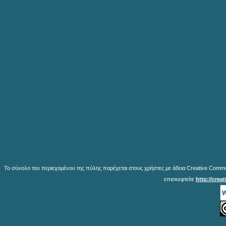
Το σύνολο του περιεχομένου της πύλης παρέχεται στους χρήστες με άδεια Creative Common
επισκεφτείτε
http://crea