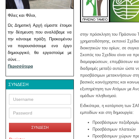
Φίλες και Φίλοι,
Ως Δημοτική Αρχή είμαστε έτοιμοι
την δέσμευση που αναλάβαμε να
στην πρόσκληση του Πράσινου Τ
την κάνουμε πράξη. Προκειμένου
χρηματοδότησης, εκπονεί Σχέδιο
να παρουσιάσουμε ενα έργο
διοικητικών του ορίων, σε συγκ
δημιουργικό, θα εργαστούμε με
Σκοπός του Σχεδίου είναι να πρ
σύνε...
διαμορφώσεων, επεμβάσεων και 
Περισσότερα
διαδρομές μεταξύ αυτών ώστε να
προσβάσιμων μετακινήσεων στη
βασικές κοινόχρηστες και κοινωφ
ΣΎΝΔΕΣΗ
εξυπηρέτηση των Ατόμων με Αν
Username
Password
ομάδων πληθυσμού.
Ειδικότερα, η κατάρτιση των Σ
εμποδίων και στη δημιουργία:
Προσβάσιμων πεζοδρομίω
ΣΥΝΔΕΣΗ
Προσβάσιμων πλατειών
Προσβάσιμων χώρων πρ