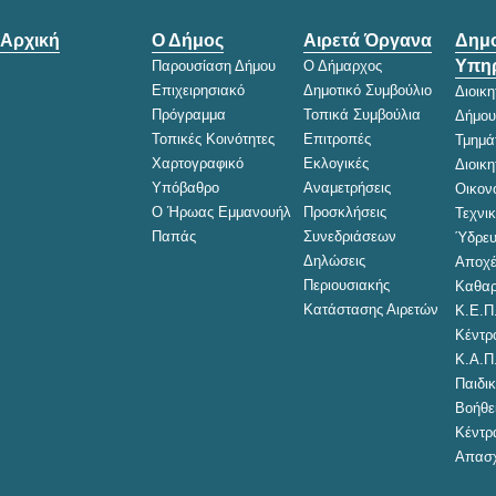
Αρχική
Ο Δήμος
Αιρετά Όργανα
Δημο
Υπηρ
Παρουσίαση Δήμου
Ο Δήμαρχος
Επιχειρησιακό
Δημοτικό Συμβούλιο
Διοικ
Πρόγραμμα
Τοπικά Συμβούλια
Δήμου
Τοπικές Κοινότητες
Επιτροπές
Τμημά
Χαρτογραφικό
Εκλογικές
Διοικ
Υπόβαθρο
Αναμετρήσεις
Οικον
Ο Ήρωας Εμμανουήλ
Προσκλήσεις
Τεχνι
Παπάς
Συνεδριάσεων
Ύδρευ
Δηλώσεις
Αποχέ
Περιουσιακής
Καθαρ
Κατάστασης Αιρετών
Κ.Ε.Π
Κέντρ
Κ.Α.Π
Παιδικ
Βοήθει
Κέντρ
Απασχ