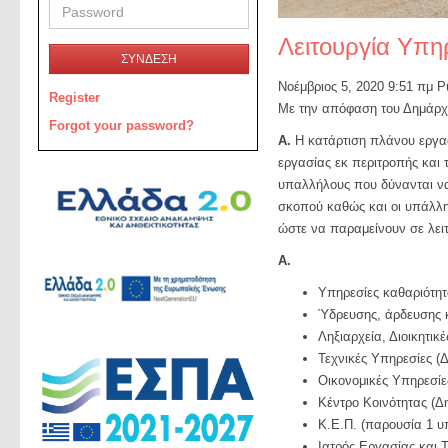
Λειτουργία Υπη
ΣΥΝΔΕΣΗ
Νοέμβριος 5, 2020 9:51 πμ
P
Register
Με την απόφαση του Δημάρχου
Forgot your password?
Α.
Η κατάρτιση πλάνου εργασ
εργασίας εκ περιτροπής και 
υπαλλήλους που δύνανται να 
σκοπού καθώς και οι υπάλλη
ώστε να παραμείνουν σε λει
A.
Υπηρεσίες καθαριότη
Ύδρευσης, άρδευσης 
Ληξιαρχεία, Διοικητι
Τεχνικές Υπηρεσίες (
Οικονομικές Υπηρεσί
Κέντρο Κοινότητας (Δ
Κ.Ε.Π. (παρουσία 1 
Ιατρός Εργασίας και 