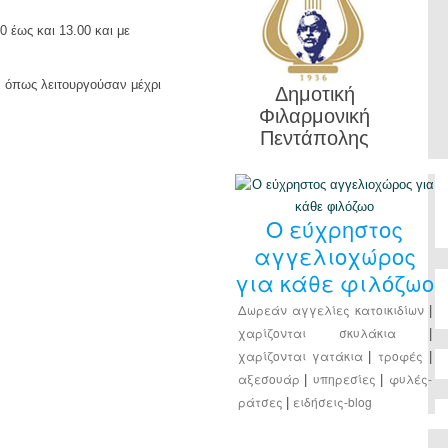
0 έως και 13.00 και με
ς, όπως λειτουργούσαν μέχρι
Δημοτική
Φιλαρμονική
Πεντάπολης
Ο εύχρηστος
αγγελιοχώρος
για κάθε φιλόζωο
Δωρεάν αγγελίες κατοικιδίων
|
χαρίζονται σκυλάκια
|
χαρίζονται γατάκια
τροφές
|
|
αξεσουάρ
υπηρεσίες
φυλές-
|
|
ράτσες
ειδήσεις-blog
|