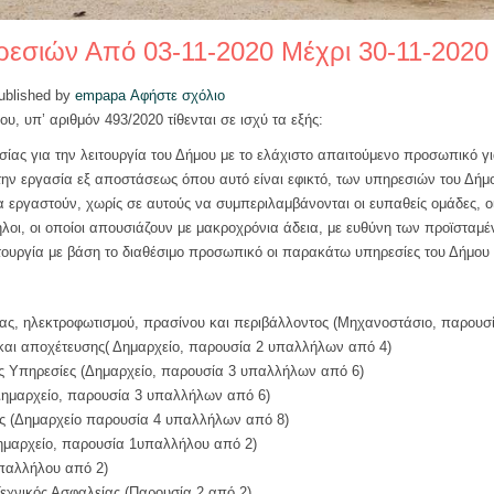
ρεσιών Από 03-11-2020 Μέχρι 30-11-2020
ublished by
empapa
Αφήστε σχόλιο
, υπ’ αριθμόν 493/2020 τίθενται σε ισχύ τα εξής:
ίας για την λειτουργία του Δήμου με το ελάχιστο απαιτούμενο προσωπικό
την εργασία εξ αποστάσεως όπου αυτό είναι εφικτό, των υπηρεσιών του Δήμ
εργαστούν, χωρίς σε αυτούς να συμπεριλαμβάνονται οι ευπαθείς ομάδες, οι 
λοι, οι οποίοι απουσιάζουν με μακροχρόνια άδεια, με ευθύνη των προϊστα
τουργία με βάση το διαθέσιμο προσωπικό οι παρακάτω υπηρεσίες του Δήμου 
τας, ηλεκτροφωτισμού, πρασίνου και περιβάλλοντος (Μηχανοστάσιο, παρου
και αποχέτευσης( Δημαρχείο, παρουσία 2 υπαλλήλων από 4)
κές Υπηρεσίες (Δημαρχείο, παρουσία 3 υπαλλήλων από 6)
Δημαρχείο, παρουσία 3 υπαλλήλων από 6)
ες (Δημαρχείο παρουσία 4 υπαλλήλων από 8)
ημαρχείο, παρουσία 1υπαλλήλου από 2)
υπαλλήλου από 2)
Τεχνικός Ασφαλείας (Παρουσία 2 από 2)