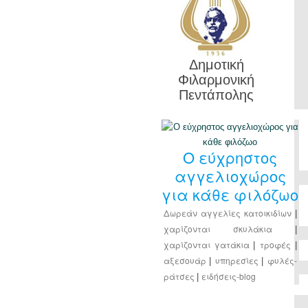
Δημοτική
Φιλαρμονική
Πεντάπολης
Ο εύχρηστος
αγγελιοχώρος
για κάθε φιλόζωο
Δωρεάν αγγελίες κατοικιδίων
|
χαρίζονται σκυλάκια
|
χαρίζονται γατάκια
τροφές
|
|
αξεσουάρ
υπηρεσίες
φυλές-
|
|
ράτσες
ειδήσεις-blog
|