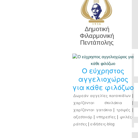
Δημοτική
Φιλαρμονική
Πεντάπολης
Ο εύχρηστος
αγγελιοχώρος
για κάθε φιλόζωο
Δωρεάν αγγελίες κατοικιδίων
|
χαρίζονται σκυλάκια
|
χαρίζονται γατάκια
τροφές
|
|
αξεσουάρ
υπηρεσίες
φυλές-
|
|
ράτσες
ειδήσεις-blog
|