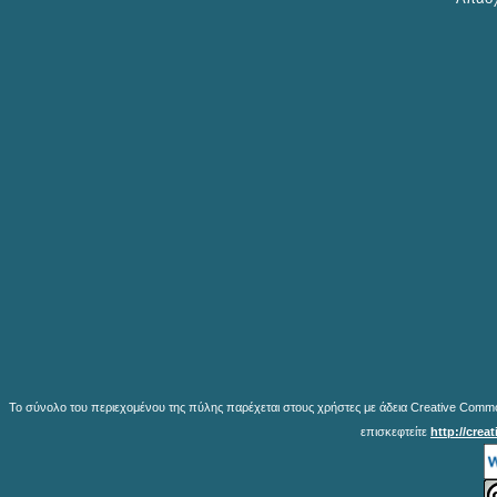
Το σύνολο του περιεχομένου της πύλης παρέχεται στους χρήστες με άδεια Creative Common
επισκεφτείτε
http://crea