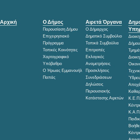
Αρχική
Ο Δήμος
Αιρετά Όργανα
Δημο
Υπηρ
Παρουσίαση Δήμου
Ο Δήμαρχος
Επιχειρησιακό
Δημοτικό Συμβούλιο
Διοικ
Πρόγραμμα
Τοπικά Συμβούλια
Δήμου
Τοπικές Κοινότητες
Επιτροπές
Τμημά
Χαρτογραφικό
Εκλογικές
Διοικ
Υπόβαθρο
Αναμετρήσεις
Οικον
Ο Ήρωας Εμμανουήλ
Προσκλήσεις
Τεχνι
Παπάς
Συνεδριάσεων
Ύδρευ
Δηλώσεις
Αποχέ
Περιουσιακής
Καθαρ
Κατάστασης Αιρετών
Κ.Ε.Π
Κέντρ
Κ.Α.Π
Παιδικ
Βοήθει
Κέντρ
Απασχ