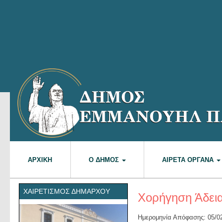
ΑΡΧΙΚΉ
Ο ΔΉΜΟΣ
ΑΙΡΕΤΆ ΌΡΓΑΝΑ
ΧΑΙΡΕΤΙΣΜΌΣ ΔΗΜΆΡΧΟΥ
Χορήγηση Άδει
Ημερομηνία Απόφασης: 05/0