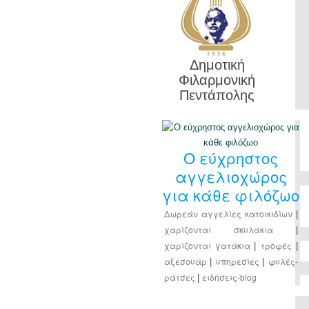
Δημοτική
Φιλαρμονική
Πεντάπολης
Ο εύχρηστος
αγγελιοχώρος
για κάθε φιλόζωο
Δωρεάν αγγελίες κατοικιδίων
|
χαρίζονται σκυλάκια
|
χαρίζονται γατάκια
τροφές
|
|
αξεσουάρ
υπηρεσίες
φυλές-
|
|
ράτσες
ειδήσεις-blog
|