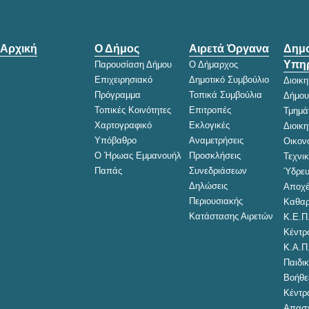
Αρχική
Ο Δήμος
Αιρετά Όργανα
Δημο
Υπηρ
Παρουσίαση Δήμου
Ο Δήμαρχος
Επιχειρησιακό
Δημοτικό Συμβούλιο
Διοικ
Πρόγραμμα
Τοπικά Συμβούλια
Δήμου
Τοπικές Κοινότητες
Επιτροπές
Τμημά
Χαρτογραφικό
Εκλογικές
Διοικ
Υπόβαθρο
Αναμετρήσεις
Οικον
Ο Ήρωας Εμμανουήλ
Προσκλήσεις
Τεχνι
Παπάς
Συνεδριάσεων
Ύδρευ
Δηλώσεις
Αποχέ
Περιουσιακής
Καθαρ
Κατάστασης Αιρετών
Κ.Ε.Π
Κέντρ
Κ.Α.Π
Παιδικ
Βοήθει
Κέντρ
Απασχ