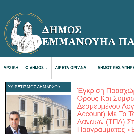
ΑΡΧΙΚΉ
Ο ΔΉΜΟΣ
ΑΙΡΕΤΆ ΌΡΓΑΝΑ
ΔΗΜΟΤΙΚΈΣ ΥΠΗΡ
ΧΑΙΡΕΤΙΣΜΌΣ ΔΗΜΆΡΧΟΥ
Έγκριση Προσχώρ
Όρους Και Συμφω
Δεσμευμένου Λογ
Account) Με Το 
Δανείων (ΤΠΔ) Στ
Προγράμματος «