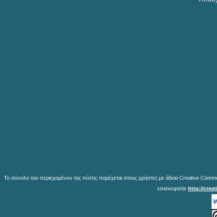
Το σύνολο του περιεχομένου της πύλης παρέχεται στους χρήστες με άδεια Creative Common
επισκεφτείτε
http://crea