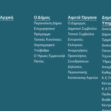
Αρχική
Ο Δήμος
Αιρετά Όργανα
Δημο
Υπηρ
Παρουσίαση Δήμου
Ο Δήμαρχος
Επιχειρησιακό
Δημοτικό Συμβούλιο
Διοικ
Πρόγραμμα
Τοπικά Συμβούλια
Δήμου
Τοπικές Κοινότητες
Επιτροπές
Τμημά
Χαρτογραφικό
Εκλογικές
Διοικ
Υπόβαθρο
Αναμετρήσεις
Οικον
Ο Ήρωας Εμμανουήλ
Προσκλήσεις
Τεχνι
Παπάς
Συνεδριάσεων
Ύδρευ
Δηλώσεις
Αποχέ
Περιουσιακής
Καθαρ
Κατάστασης Αιρετών
Κ.Ε.Π
Κέντρ
Κ.Α.Π
Παιδικ
Βοήθει
Κέντρ
Απασχ