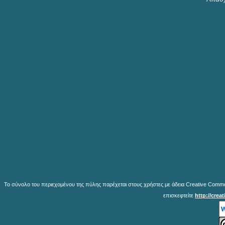
Το σύνολο του περιεχομένου της πύλης παρέχεται στους χρήστες με άδεια Creative Common
επισκεφτείτε
http://crea