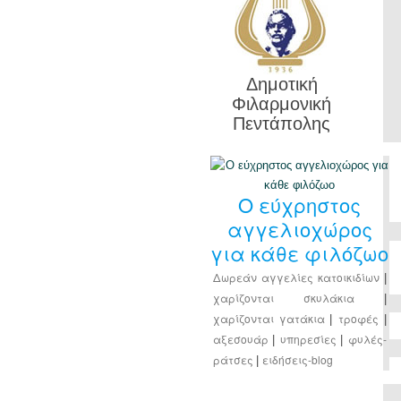
Δημοτική
Φιλαρμονική
Πεντάπολης
Ο εύχρηστος
αγγελιοχώρος
για κάθε φιλόζωο
Δωρεάν αγγελίες κατοικιδίων
|
χαρίζονται σκυλάκια
|
χαρίζονται γατάκια
τροφές
|
|
αξεσουάρ
υπηρεσίες
φυλές-
|
|
ράτσες
ειδήσεις-blog
|