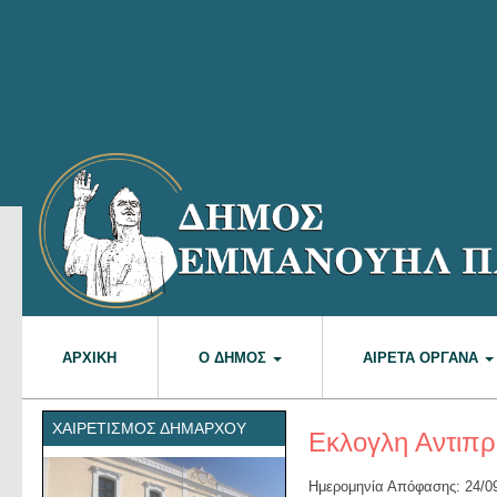
ΑΡΧΙΚΉ
Ο ΔΉΜΟΣ
ΑΙΡΕΤΆ ΌΡΓΑΝΑ
ΧΑΙΡΕΤΙΣΜΌΣ ΔΗΜΆΡΧΟΥ
Εκλογλη Αντιπ
Ημερομηνία Απόφασης: 24/0