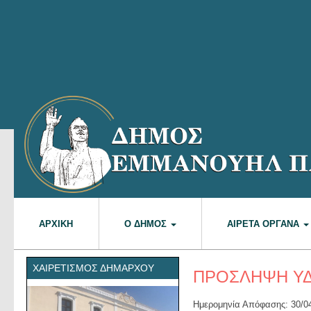
ΑΡΧΙΚΉ
Ο ΔΉΜΟΣ
ΑΙΡΕΤΆ ΌΡΓΑΝΑ
ΧΑΙΡΕΤΙΣΜΌΣ ΔΗΜΆΡΧΟΥ
ΠΡΟΣΛΗΨΗ Υ
Ημερομηνία Απόφασης: 30/0