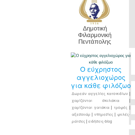
Δημοτική
Φιλαρμονική
Πεντάπολης
Ο εύχρηστος
αγγελιοχώρος
για κάθε φιλόζωο
Δωρεάν αγγελίες κατοικιδίων
|
χαρίζονται σκυλάκια
|
χαρίζονται γατάκια
τροφές
|
|
αξεσουάρ
υπηρεσίες
φυλές-
|
|
ράτσες
ειδήσεις-blog
|