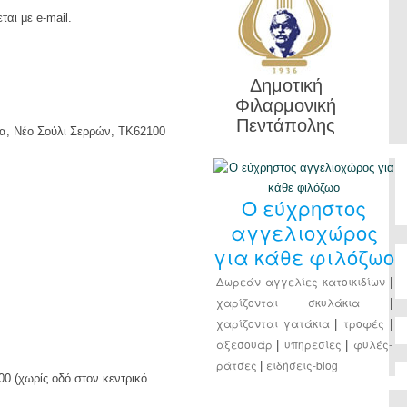
αι με e-mail.
Δημοτική
Φιλαρμονική
Πεντάπολης
, Νέο Σούλι Σερρών, ΤΚ62100
Ο εύχρηστος
αγγελιοχώρος
για κάθε φιλόζωο
Δωρεάν αγγελίες κατοικιδίων
|
χαρίζονται σκυλάκια
|
χαρίζονται γατάκια
τροφές
|
|
αξεσουάρ
υπηρεσίες
φυλές-
|
|
ράτσες
ειδήσεις-blog
|
0 (χωρίς οδό στον κεντρικό