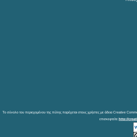
Το σύνολο του περιεχομένου της πύλης παρέχεται στους χρήστες με άδεια Creative Common
επισκεφτείτε
http://crea