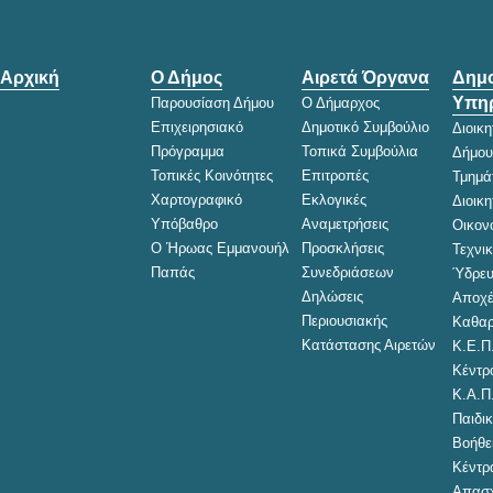
Αρχική
Ο Δήμος
Αιρετά Όργανα
Δημο
Υπηρ
Παρουσίαση Δήμου
Ο Δήμαρχος
Επιχειρησιακό
Δημοτικό Συμβούλιο
Διοικ
Πρόγραμμα
Τοπικά Συμβούλια
Δήμου
Τοπικές Κοινότητες
Επιτροπές
Τμημά
Χαρτογραφικό
Εκλογικές
Διοικ
Υπόβαθρο
Αναμετρήσεις
Οικον
Ο Ήρωας Εμμανουήλ
Προσκλήσεις
Τεχνι
Παπάς
Συνεδριάσεων
Ύδρευ
Δηλώσεις
Αποχέ
Περιουσιακής
Καθαρ
Κατάστασης Αιρετών
Κ.Ε.Π
Κέντρ
Κ.Α.Π
Παιδικ
Βοήθει
Κέντρ
Απασχ