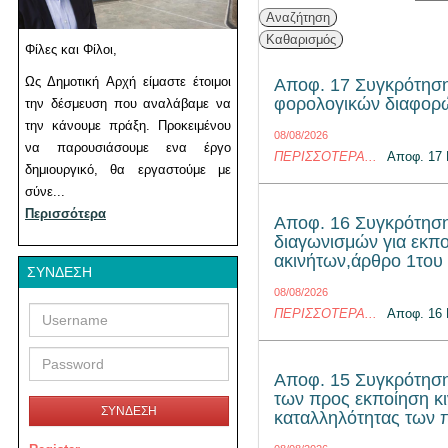
Φίλες και Φίλοι,
Ως Δημοτική Αρχή είμαστε έτοιμοι
Αποφ. 17 Συγκρότηση
φορολογικών διαφορώ
την δέσμευση που αναλάβαμε να
την κάνουμε πράξη. Προκειμένου
08/08/2026
να παρουσιάσουμε ενα έργο
ΠΕΡΙΣΣΌΤΕΡΑ...
Αποφ. 17
δημιουργικό, θα εργαστούμε με
σύνε...
Περισσότερα
Αποφ. 16 Συγκρότηση
διαγωνισμών για εκπ
ακινήτων,άρθρο 1του
ΣΎΝΔΕΣΗ
08/08/2026
Username
Password
ΠΕΡΙΣΣΌΤΕΡΑ...
Αποφ. 16
Αποφ. 15 Συγκρότηση 
των προς εκποίηση κι
ΣΥΝΔΕΣΗ
καταλληλότητας των 