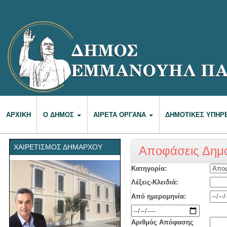
ΑΡΧΙΚΉ
Ο ΔΉΜΟΣ
ΑΙΡΕΤΆ ΌΡΓΑΝΑ
ΔΗΜΟΤΙΚΈΣ ΥΠΗΡ
ΧΑΙΡΕΤΙΣΜΌΣ ΔΗΜΆΡΧΟΥ
Αποφάσεις Δημο
Κατηγορία:
Λέξεις-Κλειδιά:
Από ημερομηνία:
Αριθμός Απόφασης