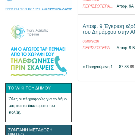
ΠΕΡΙΣΣΌΤΕΡΑ...
Αποφ. 9Α
Αποφ. 9 Έγκριση εξό
του Δημάρχου στην Α
08/08/2026
ΠΕΡΙΣΣΌΤΕΡΑ...
Αποφ. 9 
« Προηγούμενη
1
…
87
88
89
ΤΟ WIKI ΤΟΥ ΔΉΜΟΥ
Όλες οι πληροφορίες για το Δήμο
μας και τα δικαιώματα του
πολίτη.
ΖΩΝΤΑΝΉ ΜΕΤΆΔΟΣΗ
ΒΊΝΤΕΟ