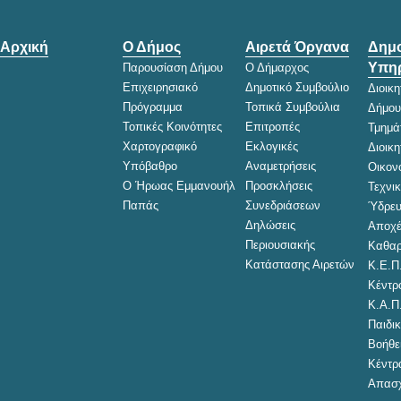
Αρχική
Ο Δήμος
Αιρετά Όργανα
Δημο
Υπηρ
Παρουσίαση Δήμου
Ο Δήμαρχος
Επιχειρησιακό
Δημοτικό Συμβούλιο
Διοικ
Πρόγραμμα
Τοπικά Συμβούλια
Δήμου
Τοπικές Κοινότητες
Επιτροπές
Τμημά
Χαρτογραφικό
Εκλογικές
Διοικ
Υπόβαθρο
Αναμετρήσεις
Οικον
Ο Ήρωας Εμμανουήλ
Προσκλήσεις
Τεχνι
Παπάς
Συνεδριάσεων
Ύδρευ
Δηλώσεις
Αποχέ
Περιουσιακής
Καθαρ
Κατάστασης Αιρετών
Κ.Ε.Π
Κέντρ
Κ.Α.Π
Παιδικ
Βοήθει
Κέντρ
Απασχ