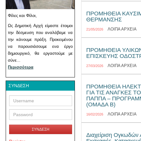
ΠΡΟΜΗΘΕΙΑ ΚΑΥΣΙΜ
Φίλες και Φίλοι,
ΘΕΡΜΑΝΣΗΣ
Ως Δημοτική Αρχή είμαστε έτοιμοι
ΛΟΙΠΑ ΑΡΧΕΙΑ
21/05/2026
την δέσμευση που αναλάβαμε να
την κάνουμε πράξη. Προκειμένου
να παρουσιάσουμε ενα έργο
ΠΡΟΜΗΘΕΙΑ ΥΛΙΚΩ
δημιουργικό, θα εργαστούμε με
ΕΠΙΣΚΕΥΗΣ ΟΔΟΣ
σύνε...
ΛΟΙΠΑ ΑΡΧΕΙΑ
27/03/2026
Περισσότερα
ΣΎΝΔΕΣΗ
ΠΡΟΜΗΘΕΙΑ ΗΛΕΚΤ
ΓΙΑ ΤΙΣ ΑΝΑΓΚΕΣ 
Username
Password
ΠΑΠΠΑ – ΠΡΟΓΡΑΜ
(ΟΜΑΔΑ Β)
ΛΟΙΠΑ ΑΡΧΕΙΑ
16/02/2026
ΣΥΝΔΕΣΗ
Διαχείριση Ογκωδών