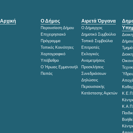
Αρχική
Ο Δήμος
Αιρετά Όργανα
Δημο
Υπηρ
Παρουσίαση Δήμου
Ο Δήμαρχος
Επιχειρησιακό
Δημοτικό Συμβούλιο
Διοικ
Πρόγραμμα
Τοπικά Συμβούλια
Δήμου
Τοπικές Κοινότητες
Επιτροπές
Τμημά
Χαρτογραφικό
Εκλογικές
Διοικ
Υπόβαθρο
Αναμετρήσεις
Οικον
Ο Ήρωας Εμμανουήλ
Προσκλήσεις
Τεχνι
Παπάς
Συνεδριάσεων
Ύδρευ
Δηλώσεις
Αποχέ
Περιουσιακής
Καθαρ
Κατάστασης Αιρετών
Κ.Ε.Π
Κέντρ
Κ.Α.Π
Παιδικ
Βοήθει
Κέντρ
Απασχ