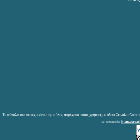
Το σύνολο του περιεχομένου της πύλης παρέχεται στους χρήστες με άδεια Creative Common
επισκεφτείτε
http://crea