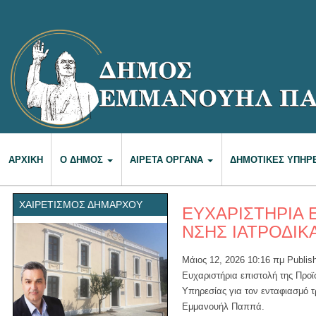
ΑΡΧΙΚΉ
Ο ΔΉΜΟΣ
ΑΙΡΕΤΆ ΌΡΓΑΝΑ
ΔΗΜΟΤΙΚΈΣ ΥΠΗΡ
ΧΑΙΡΕΤΙΣΜΌΣ ΔΗΜΆΡΧΟΥ
ΕΥΧΑΡΙΣΤΗΡΙΑ Ε
ΝΣΗΣ ΙΑΤΡΟΔΙΚ
Μάιος 12, 2026 10:16 πμ
Publis
Ευχαριστήρια επιστολή της Προϊ
Υπηρεσίας για τον ενταφιασμό 
Εμμανουήλ Παππά.