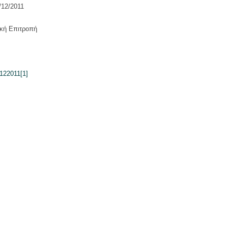
/12/2011
ική Επιτροπή
2122011[1]