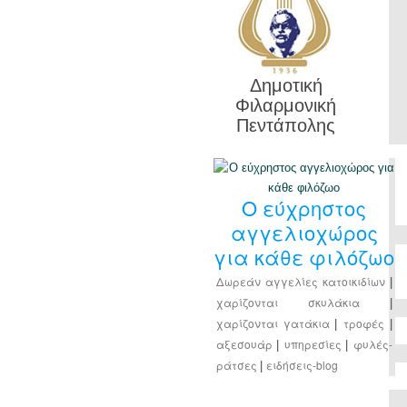
Δημοτική
Φιλαρμονική
Πεντάπολης
Ο εύχρηστος
αγγελιοχώρος
για κάθε φιλόζωο
Δωρεάν αγγελίες κατοικιδίων
|
χαρίζονται σκυλάκια
|
χαρίζονται γατάκια
τροφές
|
|
αξεσουάρ
υπηρεσίες
φυλές-
|
|
ράτσες
ειδήσεις-blog
|