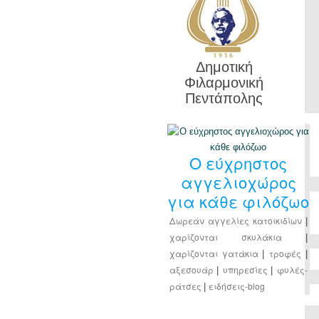
Δημοτική
Φιλαρμονική
Πεντάπολης
Ο εύχρηστος
αγγελιοχώρος
για κάθε φιλόζωο
Δωρεάν αγγελίες κατοικιδίων
|
χαρίζονται σκυλάκια
|
χαρίζονται γατάκια
τροφές
|
|
αξεσουάρ
υπηρεσίες
φυλές-
|
|
ράτσες
ειδήσεις-blog
|