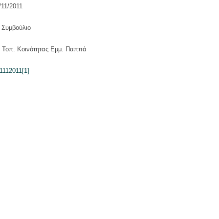
/11/2011
ό Συμβούλιο
υ Τοπ. Κοινότητας Εμμ. Παππά
21112011[1]