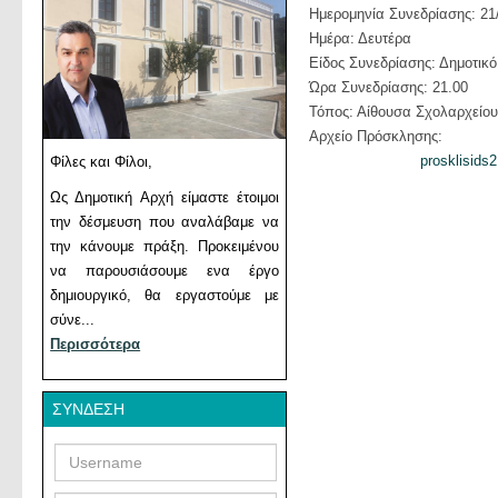
Ημερομηνία Συνεδρίασης: 21
Ημέρα: Δευτέρα
Είδος Συνεδρίασης: Δημοτικ
Ώρα Συνεδρίασης: 21.00
Τόπος: Αίθουσα Σχολαρχείο
Αρχείο Πρόσκλησης:
prosklisids
Φίλες και Φίλοι,
Ως Δημοτική Αρχή είμαστε έτοιμοι
την δέσμευση που αναλάβαμε να
την κάνουμε πράξη. Προκειμένου
να παρουσιάσουμε ενα έργο
δημιουργικό, θα εργαστούμε με
σύνε...
Περισσότερα
ΣΎΝΔΕΣΗ
Username
Password