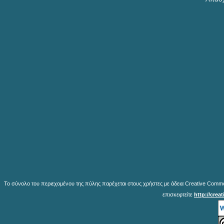
Το σύνολο του περιεχομένου της πύλης παρέχεται στους χρήστες με άδεια Creative Common
επισκεφτείτε
http://crea