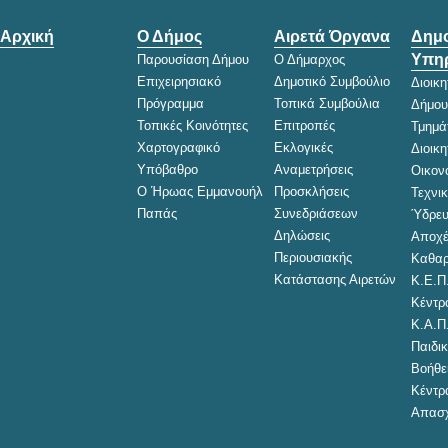
Αρχική
Ο Δήμος
Αιρετά Όργανα
Δημο
Υπηρ
Παρουσίαση Δήμου
Ο Δήμαρχος
Επιχειρησιακό
Δημοτικό Συμβούλιο
Διοικ
Πρόγραμμα
Τοπικά Συμβούλια
Δήμου
Τοπικές Κοινότητες
Επιτροπές
Τμημά
Χαρτογραφικό
Εκλογικές
Διοικ
Υπόβαθρο
Αναμετρήσεις
Οικον
Ο Ήρωας Εμμανουήλ
Προσκλήσεις
Τεχνι
Παπάς
Συνεδριάσεων
Ύδρευ
Δηλώσεις
Αποχέ
Περιουσιακής
Καθαρ
Κατάστασης Αιρετών
Κ.Ε.Π
Κέντρ
Κ.Α.Π
Παιδικ
Βοήθει
Κέντρ
Απασχ