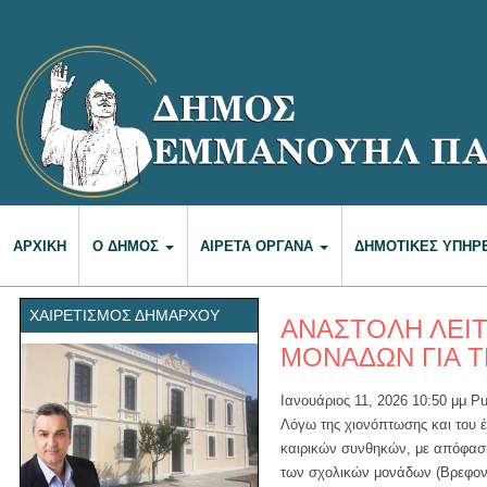
ΑΡΧΙΚΉ
Ο ΔΉΜΟΣ
ΑΙΡΕΤΆ ΌΡΓΑΝΑ
ΔΗΜΟΤΙΚΈΣ ΥΠΗΡ
ΧΑΙΡΕΤΙΣΜΌΣ ΔΗΜΆΡΧΟΥ
ΑΝΑΣΤΟΛΗ ΛΕΙΤ
ΜΟΝΑΔΩΝ ΓΙΑ ΤΗ
Ιανουάριος 11, 2026 10:50 μμ
Pu
Λόγω της χιονόπτωσης και του 
καιρικών συνθηκών, με απόφαση
των σχολικών μονάδων (Βρεφονη