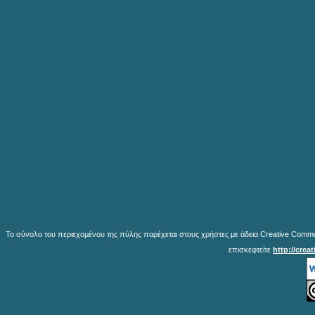
Το σύνολο του περιεχομένου της πύλης παρέχεται στους χρήστες με άδεια Creative Common
επισκεφτείτε
http://crea