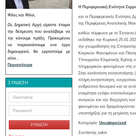
Η Περιφερειακή Ενότητα Σερρ
Φίλες και Φίλοι,
και οι Περιφερειακές Ενότητες
της Περιφέρειας Ανατολικής Μα
Ως Δημοτική Αρχή είμαστε έτοιμοι
την δέσμευση που αναλάβαμε να
καθώς σύμφωνα με το Έκτακτο 
την κάνουμε πράξη. Προκειμένου
εκδόθηκε την Κυριακή 25.01.20
να παρουσιάσουμε ενα έργο
την γνωμοδότηση της Επιτροπή
δημιουργικό, θα εργαστούμε με
Καιρικών Φαινομένων και Πάση
σύνε...
Υπουργείου Κλιματικής Κρίσης κ
Περισσότερα
πλημμυρικών φαινομένων στις ε
Στην κατάσταση κινητοποίησης (
πλήρη κινητοποίηση, ενεργοποι
ΣΎΝΔΕΣΗ
ανθρώπινο δυναμικό και τα αντίσ
ετοιμότητα ενόψει επαπειλούμεν
Username
Password
αναγκών και την διαχείριση τω
φαινομένου και δρομολογούνται
υποστήριξης για τη μετρίαση τ
Κατηγορία:
Uncategorized
ΣΥΝΔΕΣΗ
Συντάκτης sakis