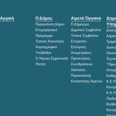
Αρχική
Ο Δήμος
Αιρετά Όργανα
Δημο
Υπηρ
Παρουσίαση Δήμου
Ο Δήμαρχος
Επιχειρησιακό
Δημοτικό Συμβούλιο
Διοικ
Πρόγραμμα
Τοπικά Συμβούλια
Δήμου
Τοπικές Κοινότητες
Επιτροπές
Τμημά
Χαρτογραφικό
Εκλογικές
Διοικ
Υπόβαθρο
Αναμετρήσεις
Οικον
Ο Ήρωας Εμμανουήλ
Προσκλήσεις
Τεχνι
Παπάς
Συνεδριάσεων
Ύδρευ
Δηλώσεις
Αποχέ
Περιουσιακής
Καθαρ
Κατάστασης Αιρετών
Κ.Ε.Π
Κέντρ
Κ.Α.Π
Παιδικ
Βοήθει
Κέντρ
Απασχ