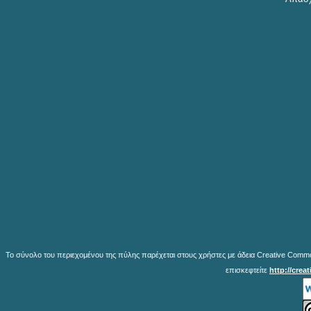
Το σύνολο του περιεχομένου της πύλης παρέχεται στους χρήστες με άδεια Creative Common
επισκεφτείτε
http://crea