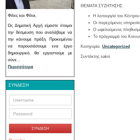
ΘΕΜΑΤΑ ΣΥΖΗΤΗΣΗΣ:
Φίλες και Φίλοι,
Η λειτουργία του Κέντρου
Οι παρεχόμενες υπηρεσίε
Ως Δημοτική Αρχή είμαστε έτοιμοι
Ο ωφελούμενος πληθυσμ
την δέσμευση που αναλάβαμε να
Το πρόγραμμα του Κοινω
την κάνουμε πράξη. Προκειμένου
να παρουσιάσουμε ενα έργο
Κατηγορία:
Uncategorized
δημιουργικό, θα εργαστούμε με
Συντάκτης sakis
σύνε...
Περισσότερα
ΣΎΝΔΕΣΗ
Username
Password
ΣΥΝΔΕΣΗ