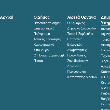
Αρχική
Ο Δήμος
Αιρετά Όργανα
Δημο
Υπηρ
Παρουσίαση Δήμου
Ο Δήμαρχος
Επιχειρησιακό
Δημοτικό Συμβούλιο
Διοικ
Πρόγραμμα
Τοπικά Συμβούλια
Δήμου
Τοπικές Κοινότητες
Επιτροπές
Τμημά
Χαρτογραφικό
Εκλογικές
Διοικ
Υπόβαθρο
Αναμετρήσεις
Οικον
Ο Ήρωας Εμμανουήλ
Προσκλήσεις
Τεχνι
Παπάς
Συνεδριάσεων
Ύδρευ
Δηλώσεις
Αποχέ
Περιουσιακής
Καθαρ
Κατάστασης Αιρετών
Κ.Ε.Π
Κέντρ
Κ.Α.Π
Παιδικ
Βοήθει
Κέντρ
Απασχ