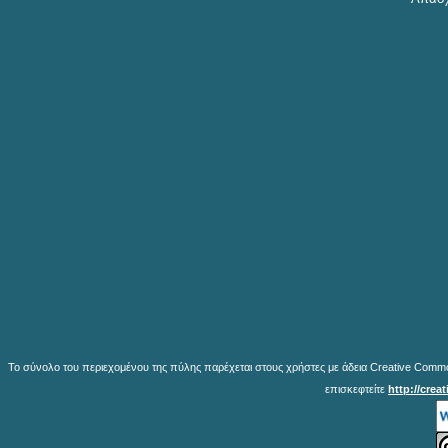
Το σύνολο του περιεχομένου της πύλης παρέχεται στους χρήστες με άδεια Creative Common
επισκεφτείτε
http://crea