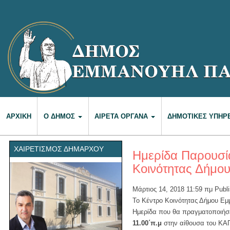
ΑΡΧΙΚΉ
Ο ΔΉΜΟΣ
ΑΙΡΕΤΆ ΌΡΓΑΝΑ
ΔΗΜΟΤΙΚΈΣ ΥΠΗΡ
ΧΑΙΡΕΤΙΣΜΌΣ ΔΗΜΆΡΧΟΥ
Ημερίδα Παρουσί
Κοινότητας Δήμο
Μάρτιος 14, 2018 11:59 πμ
Publ
Το Κέντρο Κοινότητας Δήμου Εμ
Ημερίδα που θα πραγματοποιήσ
11.00΄π.μ
στην αίθουσα του ΚΑ