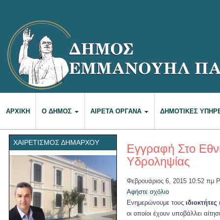
ΑΡΧΙΚΉ
Ο ΔΉΜΟΣ
ΑΙΡΕΤΆ ΌΡΓΑΝΑ
ΔΗΜΟΤΙΚΈΣ ΥΠΗΡ
ΧΑΙΡΕΤΙΣΜΌΣ ΔΗΜΆΡΧΟΥ
Εγγραφή Στο Εθν
Υδροληψίας
Φεβρουάριος 6, 2015 10:52 πμ
P
Αφήστε σχόλιο
Ενημερώνουμε τους
ιδιοκτήτες
οι οποίοι έχουν υποβάλλει αίτ