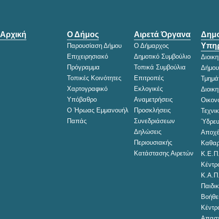
Αρχική
Ο Δήμος
Αιρετά Όργανα
Δημο
Υπηρ
Παρουσίαση Δήμου
Ο Δήμαρχος
Επιχειρησιακό
Δημοτικό Συμβούλιο
Διοικ
Πρόγραμμα
Τοπικά Συμβούλια
Δήμου
Τοπικές Κοινότητες
Επιτροπές
Τμημά
Χαρτογραφικό
Εκλογικές
Διοικ
Υπόβαθρο
Αναμετρήσεις
Οικον
Ο Ήρωας Εμμανουήλ
Προσκλήσεις
Τεχνι
Παπάς
Συνεδριάσεων
Ύδρευ
Δηλώσεις
Αποχέ
Περιουσιακής
Καθαρ
Κατάστασης Αιρετών
Κ.Ε.Π
Κέντρ
Κ.Α.Π
Παιδικ
Βοήθει
Κέντρ
Απασχ