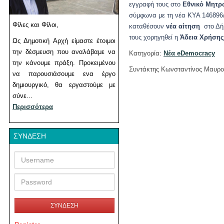
εγγραφή τους στο
Εθνικό Μητρ
σύμφωνα με τη νέα ΚΥΑ 146896/
Φίλες και Φίλοι,
καταθέσουν
νέα αίτηση
στο Δήμ
τους χορηγηθεί η
Άδεια Χρήσης
Ως Δημοτική Αρχή είμαστε έτοιμοι
την δέσμευση που αναλάβαμε να
Κατηγορία:
Νέα eDemocracy
την κάνουμε πράξη. Προκειμένου
Συντάκτης Κωνσταντίνος Μαυρο
να παρουσιάσουμε ενα έργο
δημιουργικό, θα εργαστούμε με
σύνε...
Περισσότερα
ΣΎΝΔΕΣΗ
Username
Password
ΣΥΝΔΕΣΗ