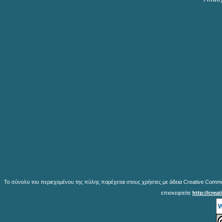
Το σύνολο του περιεχομένου της πύλης παρέχεται στους χρήστες με άδεια Creative Common
επισκεφτείτε
http://crea