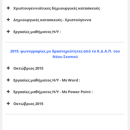
Χριστουγεννιάτικες δημιουργικές κατασκευές
ΝΣ_0184
20170220_190558
Δημιουργικές κατασκευές - Χριστούγεννα
20170213_180050
Εργασίες μαθήματος Η/Υ :
NS_0119
2015: φωτογραφίες με δραστηριότητες από το Κ.Δ.Α.Π. του
DSC_0651
Νέου Σκοπού
IMG_20170103_142632
Οκτώβριος 2015
Εργασίες μαθήματος Η/Υ - Ms Word :
Εργασίες μαθήματος Η/Υ - Ms Power Point :
Οκτώβριος 2015