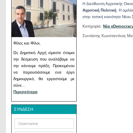
H Διεύθυνση Αγροτικής Οικον
Αγροτική Πολιτική
. Η ομιλ
στην τοπική κοινότητα Νέου
Κατηγορία:
Νέα eDemocrac
Συντάκτης Κωνσταντίνος Μα
Φίλες και Φίλοι,
Ως Δημοτική Αρχή είμαστε έτοιμοι
την δέσμευση που αναλάβαμε να
την κάνουμε πράξη. Προκειμένου
να παρουσιάσουμε ενα έργο
δημιουργικό, θα εργαστούμε με
σύνε...
Περισσότερα
ΣΎΝΔΕΣΗ
Username
Password