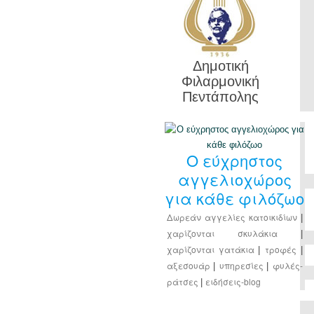
Δημοτική
Φιλαρμονική
Πεντάπολης
Ο εύχρηστος
αγγελιοχώρος
για κάθε φιλόζωο
Δωρεάν αγγελίες κατοικιδίων
|
χαρίζονται σκυλάκια
|
χαρίζονται γατάκια
τροφές
|
|
αξεσουάρ
υπηρεσίες
φυλές-
|
|
ράτσες
ειδήσεις-blog
|