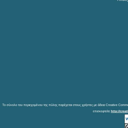
Το σύνολο του περιεχομένου της πύλης παρέχεται στους χρήστες με άδεια Creative Common
επισκεφτείτε
http://crea