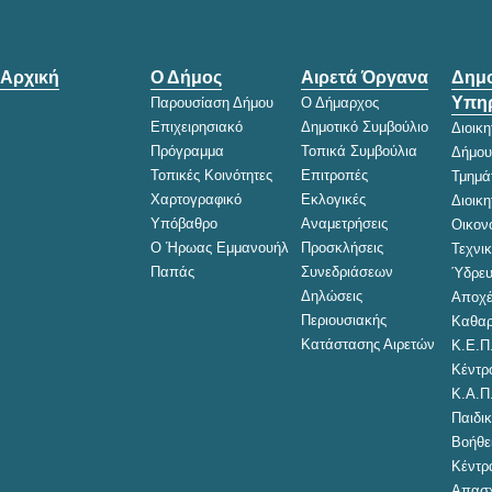
Αρχική
Ο Δήμος
Αιρετά Όργανα
Δημο
Υπηρ
Παρουσίαση Δήμου
Ο Δήμαρχος
Επιχειρησιακό
Δημοτικό Συμβούλιο
Διοικ
Πρόγραμμα
Τοπικά Συμβούλια
Δήμου
Τοπικές Κοινότητες
Επιτροπές
Τμημά
Χαρτογραφικό
Εκλογικές
Διοικ
Υπόβαθρο
Αναμετρήσεις
Οικον
Ο Ήρωας Εμμανουήλ
Προσκλήσεις
Τεχνι
Παπάς
Συνεδριάσεων
Ύδρευ
Δηλώσεις
Αποχέ
Περιουσιακής
Καθαρ
Κατάστασης Αιρετών
Κ.Ε.Π
Κέντρ
Κ.Α.Π
Παιδικ
Βοήθει
Κέντρ
Απασχ