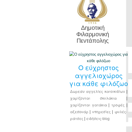
Δημοτική
Φιλαρμονική
Πεντάπολης
Ο εύχρηστος
αγγελιοχώρος
για κάθε φιλόζωο
Δωρεάν αγγελίες κατοικιδίων
|
χαρίζονται σκυλάκια
|
χαρίζονται γατάκια
τροφές
|
|
αξεσουάρ
υπηρεσίες
φυλές-
|
|
ράτσες
ειδήσεις-blog
|