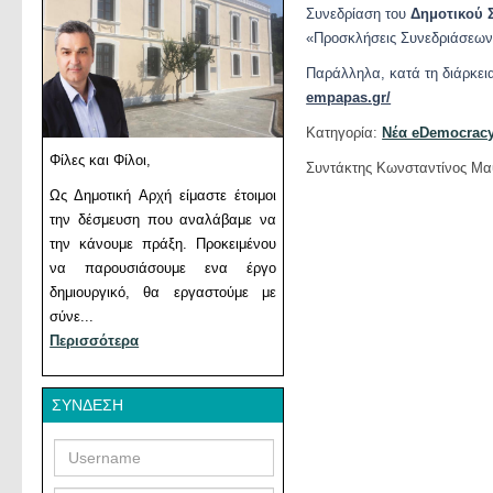
Συνεδρίαση του
Δημοτικού 
«Προσκλήσεις Συνεδριάσεων»
Παράλληλα, κατά τη διάρκεια
empapas.gr/
Κατηγορία:
Νέα eDemocrac
Φίλες και Φίλοι,
Συντάκτης Κωνσταντίνος Μα
Ως Δημοτική Αρχή είμαστε έτοιμοι
την δέσμευση που αναλάβαμε να
την κάνουμε πράξη. Προκειμένου
να παρουσιάσουμε ενα έργο
δημιουργικό, θα εργαστούμε με
σύνε...
Περισσότερα
ΣΎΝΔΕΣΗ
Username
Password