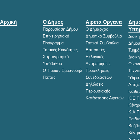
Αρχική
Ο Δήμος
Αιρετά Όργανα
Δημο
Υπηρ
Παρουσίαση Δήμου
Ο Δήμαρχος
Επιχειρησιακό
Δημοτικό Συμβούλιο
Διοικ
Πρόγραμμα
Τοπικά Συμβούλια
Δήμου
Τοπικές Κοινότητες
Επιτροπές
Τμημά
Χαρτογραφικό
Εκλογικές
Διοικ
Υπόβαθρο
Αναμετρήσεις
Οικον
Ο Ήρωας Εμμανουήλ
Προσκλήσεις
Τεχνι
Παπάς
Συνεδριάσεων
Ύδρευ
Δηλώσεις
Αποχέ
Περιουσιακής
Καθαρ
Κατάστασης Αιρετών
Κ.Ε.Π
Κέντρ
Κ.Α.Π
Παιδικ
Βοήθει
Κέντρ
Απασχ