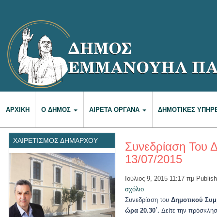
ΑΡΧΙΚΉ
Ο ΔΉΜΟΣ
ΑΙΡΕΤΆ ΌΡΓΑΝΑ
ΔΗΜΟΤΙΚΈΣ ΥΠΗΡ
ΧΑΙΡΕΤΙΣΜΌΣ ΔΗΜΆΡΧΟΥ
Συνεδρίαση Του Δ
13/07/2015
Ιούλιος 9, 2015 11:17 πμ
Publis
σχόλιο
Συνεδρίαση του
Δημοτικού Συ
ώρα 20.30΄.
Δείτε την πρόσκληση