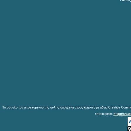
Το σύνολο του περιεχομένου της πύλης παρέχεται στους χρήστες με άδεια Creative Common
επισκεφτείτε
http://crea