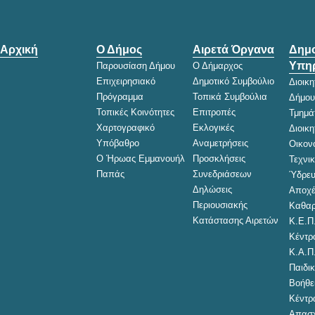
Αρχική
Ο Δήμος
Αιρετά Όργανα
Δημο
Υπηρ
Παρουσίαση Δήμου
Ο Δήμαρχος
Επιχειρησιακό
Δημοτικό Συμβούλιο
Διοικ
Πρόγραμμα
Τοπικά Συμβούλια
Δήμου
Τοπικές Κοινότητες
Επιτροπές
Τμημά
Χαρτογραφικό
Εκλογικές
Διοικ
Υπόβαθρο
Αναμετρήσεις
Οικον
Ο Ήρωας Εμμανουήλ
Προσκλήσεις
Τεχνι
Παπάς
Συνεδριάσεων
Ύδρευ
Δηλώσεις
Αποχέ
Περιουσιακής
Καθαρ
Κατάστασης Αιρετών
Κ.Ε.Π
Κέντρ
Κ.Α.Π
Παιδικ
Βοήθει
Κέντρ
Απασχ