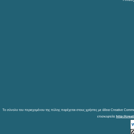
Το σύνολο του περιεχομένου της πύλης παρέχεται στους χρήστες με άδεια Creative Common
επισκεφτείτε
http://crea