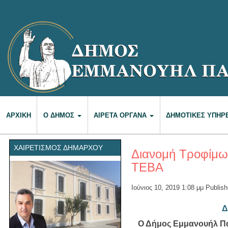
ΑΡΧΙΚΉ
Ο ΔΉΜΟΣ
ΑΙΡΕΤΆ ΌΡΓΑΝΑ
ΔΗΜΟΤΙΚΈΣ ΥΠΗΡ
ΧΑΙΡΕΤΙΣΜΌΣ ΔΗΜΆΡΧΟΥ
Διανομή Τροφίμων
ΤΕΒΑ
Ιούνιος 10, 2019 1:08 μμ
Publis
Δ
Ο Δήμος Εμμανουήλ
Π