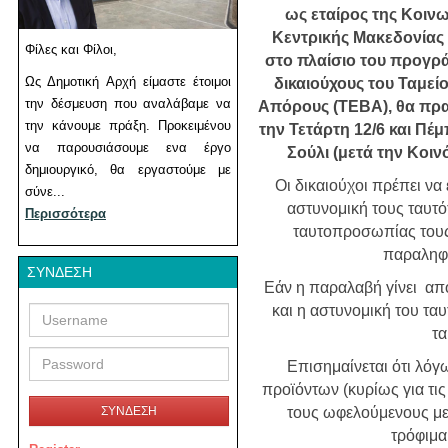
ως εταίρος της Κοιν
Κεντρικής Μακεδονίας
Φίλες και Φίλοι,
στο πλαίσιο του προγρ
Ως Δημοτική Αρχή είμαστε έτοιμοι
δικαιούχους του Ταμε
την δέσμευση που αναλάβαμε να
Απόρους (ΤΕΒΑ), θα πρα
την κάνουμε πράξη. Προκειμένου
την Τετάρτη 12/6 και Πέ
να παρουσιάσουμε ενα έργο
Σούλι (μετά την Κοινό
δημιουργικό, θα εργαστούμε με
Οι δικαιούχοι πρέπει να
σύνε...
αστυνομική τους ταυτό
Περισσότερα
ταυτοπροσωπίας τους
παραληφ
ΣΎΝΔΕΣΗ
Εάν η παραλαβή γίνει από
Username
Password
και η αστυνομική του τα
τ
Επισημαίνεται ότι λόγ
προϊόντων (κυρίως για τις
ΣΥΝΔΕΣΗ
τους ωφελούμενους με
τρόφιμα