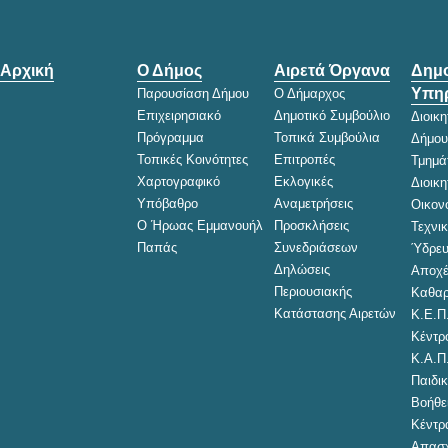
Αρχική
Ο Δήμος
Αιρετά Όργανα
Δημο
Υπηρ
Παρουσίαση Δήμου
Ο Δήμαρχος
Επιχειρησιακό
Δημοτικό Συμβούλιο
Διοικ
Πρόγραμμα
Τοπικά Συμβούλια
Δήμου
Τοπικές Κοινότητες
Επιτροπές
Τμημά
Χαρτογραφικό
Εκλογικές
Διοικ
Υπόβαθρο
Αναμετρήσεις
Οικον
Ο Ήρωας Εμμανουήλ
Προσκλήσεις
Τεχνι
Παπάς
Συνεδριάσεων
Ύδρευ
Δηλώσεις
Αποχέ
Περιουσιακής
Καθαρ
Κατάστασης Αιρετών
Κ.Ε.Π
Κέντρ
Κ.Α.Π
Παιδικ
Βοήθει
Κέντρ
Απασχ