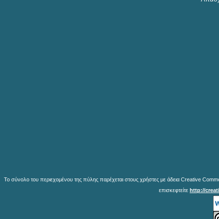
Το σύνολο του περιεχομένου της πύλης παρέχεται στους χρήστες με άδεια Creative Common
επισκεφτείτε
http://crea