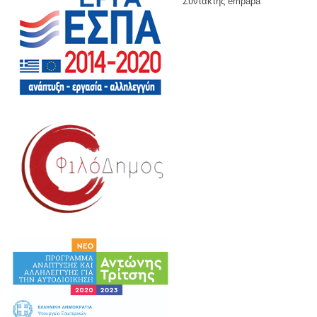
Συντάκτης empapa