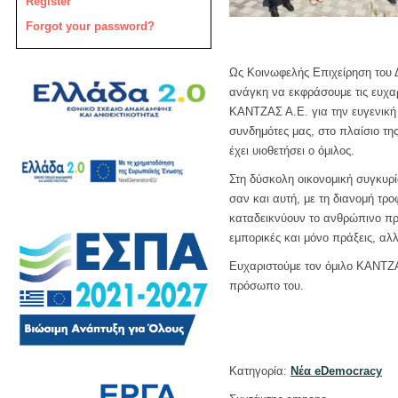
Register
Forgot your password?
Ως Κοινωφελής Επιχείρηση του
ανάγκη να εκφράσουμε τις ευχ
ΚΑΝΤΖΑΣ Α.Ε. για την ευγενική
συνδημότες μας, στο πλαίσιο τ
έχει υιοθετήσει ο όμιλος.
Στη δύσκολη οικονομική συγκυρί
σαν και αυτή, με τη διανομή τρο
καταδεικνύουν το ανθρώπινο πρό
εμπορικές και μόνο πράξεις, αλ
Ευχαριστούμε τον όμιλο ΚΑΝΤΖΑ
πρόσωπο του.
Κατηγορία:
Νέα eDemocracy