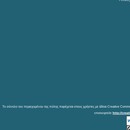
Το σύνολο του περιεχομένου της πύλης παρέχεται στους χρήστες με άδεια Creative Common
επισκεφτείτε
http://crea