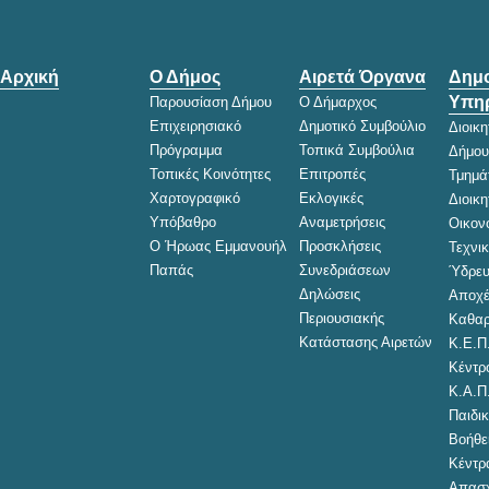
Αρχική
Ο Δήμος
Αιρετά Όργανα
Δημο
Υπηρ
Παρουσίαση Δήμου
Ο Δήμαρχος
Επιχειρησιακό
Δημοτικό Συμβούλιο
Διοικ
Πρόγραμμα
Τοπικά Συμβούλια
Δήμου
Τοπικές Κοινότητες
Επιτροπές
Τμημά
Χαρτογραφικό
Εκλογικές
Διοικ
Υπόβαθρο
Αναμετρήσεις
Οικον
Ο Ήρωας Εμμανουήλ
Προσκλήσεις
Τεχνι
Παπάς
Συνεδριάσεων
Ύδρευ
Δηλώσεις
Αποχέ
Περιουσιακής
Καθαρ
Κατάστασης Αιρετών
Κ.Ε.Π
Κέντρ
Κ.Α.Π
Παιδικ
Βοήθει
Κέντρ
Απασχ