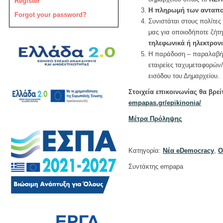
Register
Η πληρωμή των ανταποδ
Forgot your password?
Συνιστάται στους πολίτες
μας για οποιοδήποτε ζήτ
τηλεφωνικά ή ηλεκτρονι
Η παράδοση – παραλαβή 
εταιρείες ταχυμεταφορών/
εισόδου του Δημαρχείου.
Στοιχεία επικοινωνίας θα βρε
empapas.gr/epikinonia/
Μέτρα Πρόληψης
Κατηγορία:
Νέα eDemocracy
,
Ο
Συντάκτης empapa