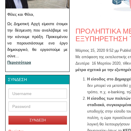
Φίλες και Φίλοι,
Ως Δημοτική Αρχή είμαστε έτοιμοι
ΠΡΟΛΗΠΤΙΚΑ ΜΕ
την δέσμευση που αναλάβαμε να
την κάνουμε πράξη. Προκειμένου
ΕΞΥΠΗΡΕΤΗΣΗ 
να παρουσιάσουμε ενα έργο
δημιουργικό, θα εργαστούμε με
Μάρτιος 15, 2020 9:52 μμ
Publi
σύνε...
Με απόφαση της εκτελεστικής 
Περισσότερα
Δευτέρα 16 Μαρτίου 2020, τίθε
μέτρα σχετικά με την εξυπηρ
Η είσοδος στο Δημαρχεί
ΣΎΝΔΕΣΗ
δεν μπορεί να μετατεθεί 
Username
Password
τρόπο, π.χ. e-banking, τ
Η είσοδος των πολιτών
σταδιακά, συγκεκριμένα
υποδοχής στην είσοδο του
πολίτη, η ώρα προσέλευση
ΣΥΝΔΕΣΗ
λογική θα λειτουργήσουν 
δημαρχείου όπως το
ΚΕΠ